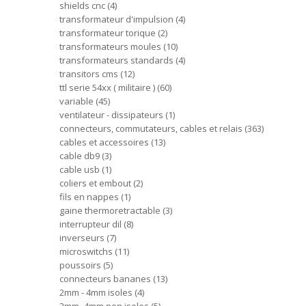
shields cnc
4
transformateur d'impulsion
4
transformateur torique
2
transformateurs moules
10
transformateurs standards
4
transitors cms
12
ttl serie 54xx ( militaire )
60
variable
45
ventilateur - dissipateurs
1
connecteurs, commutateurs, cables et relais
363
cables et accessoires
13
cable db9
3
cable usb
1
coliers et embout
2
fils en nappes
1
gaine thermoretractable
3
interrupteur dil
8
inverseurs
7
microswitchs
11
poussoirs
5
connecteurs bananes
13
2mm - 4mm isoles
4