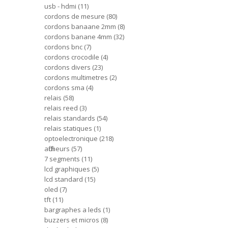
usb - hdmi
11
cordons de mesure
80
cordons banaane 2mm
8
cordons banane 4mm
32
cordons bnc
7
cordons crocodile
4
cordons divers
23
cordons multimetres
2
cordons sma
4
relais
58
relais reed
3
relais standards
54
relais statiques
1
optoelectronique
218
afficheurs
57
7 segments
11
lcd graphiques
5
lcd standard
15
oled
7
tft
11
bargraphes a leds
1
buzzers et micros
8