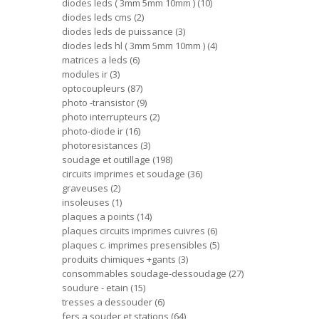
diodes leds ( 3mm 5mm 10mm )
10
diodes leds cms
2
diodes leds de puissance
3
diodes leds hl ( 3mm 5mm 10mm )
4
matrices a leds
6
modules ir
3
optocoupleurs
87
photo -transistor
9
photo interrupteurs
2
photo-diode ir
16
photoresistances
3
soudage et outillage
198
circuits imprimes et soudage
36
graveuses
2
insoleuses
1
plaques a points
14
plaques circuits imprimes cuivres
6
plaques c. imprimes presensibles
5
produits chimiques +gants
3
consommables soudage-dessoudage
27
soudure - etain
15
tresses a dessouder
6
fers a souder et stations
64