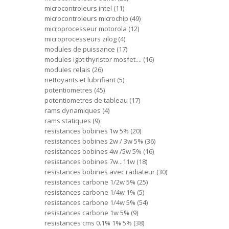
microcontroleurs intel
11
microcontroleurs microchip
49
microprocesseur motorola
12
microprocesseurs zilog
4
modules de puissance
17
modules igbt thyristor mosfet....
16
modules relais
26
nettoyants et lubrifiant
5
potentiometres
45
potentiometres de tableau
17
rams dynamiques
4
rams statiques
9
resistances bobines 1w 5%
20
resistances bobines 2w / 3w 5%
36
resistances bobines 4w /5w 5%
16
resistances bobines 7w...11w
18
resistances bobines avec radiateur
30
resistances carbone 1/2w 5%
25
resistances carbone 1/4w 1%
5
resistances carbone 1/4w 5%
54
resistances carbone 1w 5%
9
resistances cms 0.1% 1% 5%
38