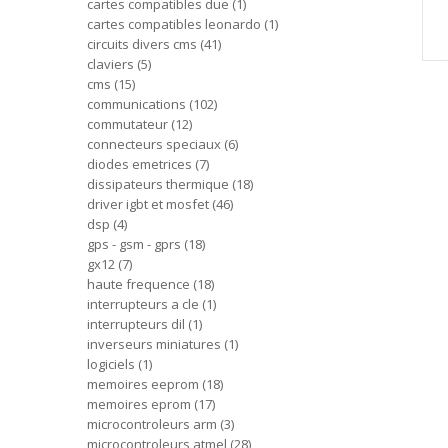
cartes compatibles due
1
cartes compatibles leonardo
1
circuits divers cms
41
claviers
5
cms
15
communications
102
commutateur
12
connecteurs speciaux
6
diodes emetrices
7
dissipateurs thermique
18
driver igbt et mosfet
46
dsp
4
gps - gsm - gprs
18
gx12
7
haute frequence
18
interrupteurs a cle
1
interrupteurs dil
1
inverseurs miniatures
1
logiciels
1
memoires eeprom
18
memoires eprom
17
microcontroleurs arm
3
microcontroleurs atmel
28