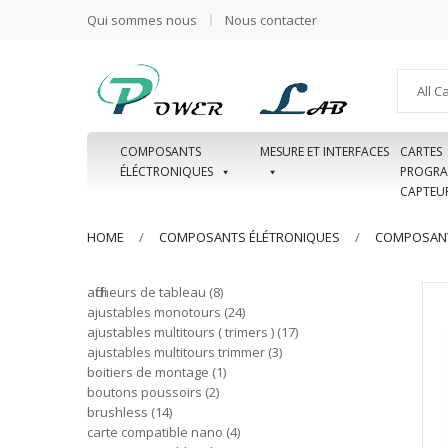
Qui sommes nous
Nous contacter
All C
COMPOSANTS
MESURE ET INTERFACES
CARTES
ÉLÉCTRONIQUES
PROGRA
CAPTEU
HOME
COMPOSANTS ÉLÉTRONIQUES
COMPOSANT
afficheurs de tableau
8
ajustables monotours
24
ajustables multitours ( trimers )
17
ajustables multitours trimmer
3
boitiers de montage
1
boutons poussoirs
2
brushless
14
carte compatible nano
4