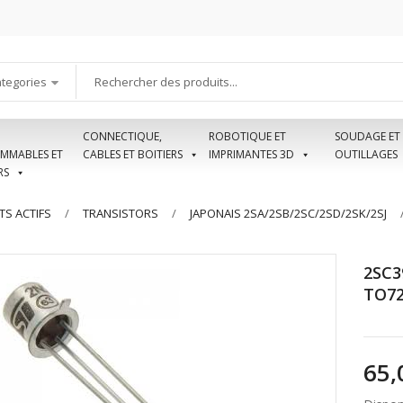
ategories
CONNECTIQUE,
ROBOTIQUE ET
SOUDAGE ET
MMABLES ET
CABLES ET BOITIERS
IMPRIMANTES 3D
OUTILLAGES
RS
S ACTIFS
TRANSISTORS
JAPONAIS 2SA/2SB/2SC/2SD/2SK/2SJ
2SC3
TO7