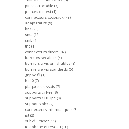
2mm -4mm non isoles
5
pinces crocodile
3
pointes de test
1
connecteurs coaxiaux
43
adaptateurs
9
bnc
20
sma
13
smb
1
tnc
1
connecteurs divers
82
barettes secables
4
borniers a vis enfichables
8
borniers a vis standards
5
grippe fil
1
he10
7
plaques d'essais
7
supports c.i lyre
8
supports c.i tulipe
9
supports plcc
2
connecteurs informatiques
34
jst
2
sub-d + capot
11
telephone et reseau
10