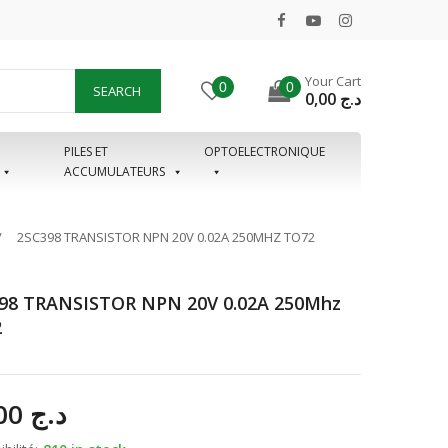
Your Cart
0
0
SEARCH
0,00
د.ج
PILES ET
OPTOELECTRONIQUE
ACCUMULATEURS
2SC398 TRANSISTOR NPN 20V 0.02A 250MHZ TO72
98 TRANSISTOR NPN 20V 0.02A 250Mhz
2
65,00
د.ج