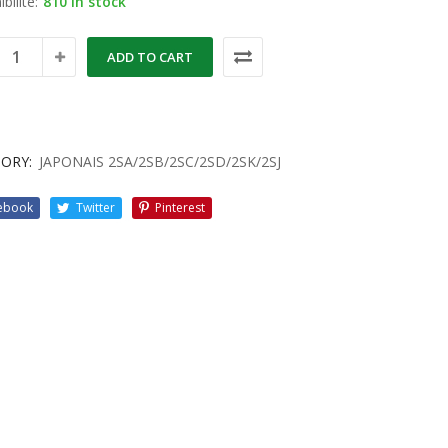
bilité:
810 in stock
ADD TO CART
ORY:
JAPONAIS 2SA/2SB/2SC/2SD/2SK/2SJ
ebook
Twitter
Pinterest