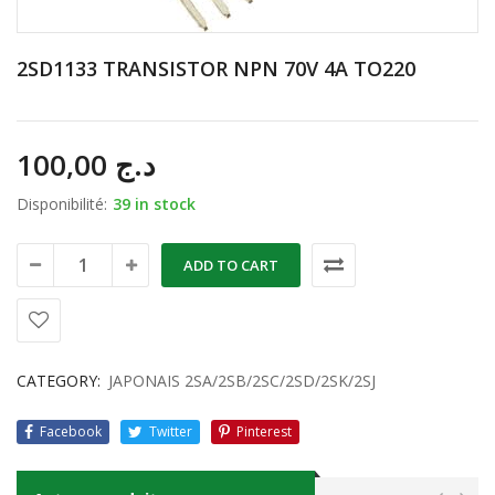
2SD1133 TRANSISTOR NPN 70V 4A TO220
100,00
د.ج
Disponibilité:
39 in stock
ADD TO CART
CATEGORY:
JAPONAIS 2SA/2SB/2SC/2SD/2SK/2SJ
Facebook
Twitter
Pinterest