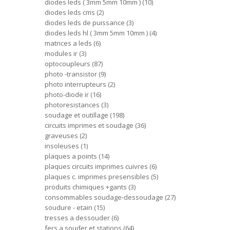
diodes leds ( 3mm 5mm 10mm )
10
diodes leds cms
2
diodes leds de puissance
3
diodes leds hl ( 3mm 5mm 10mm )
4
matrices a leds
6
modules ir
3
optocoupleurs
87
photo -transistor
9
photo interrupteurs
2
photo-diode ir
16
photoresistances
3
soudage et outillage
198
circuits imprimes et soudage
36
graveuses
2
insoleuses
1
plaques a points
14
plaques circuits imprimes cuivres
6
plaques c. imprimes presensibles
5
produits chimiques +gants
3
consommables soudage-dessoudage
27
soudure - etain
15
tresses a dessouder
6
fers a souder et stations
64