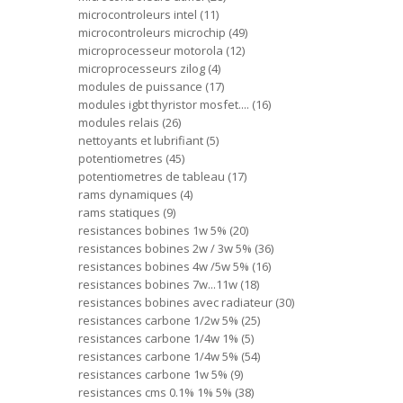
microcontroleurs intel
11
microcontroleurs microchip
49
microprocesseur motorola
12
microprocesseurs zilog
4
modules de puissance
17
modules igbt thyristor mosfet....
16
modules relais
26
nettoyants et lubrifiant
5
potentiometres
45
potentiometres de tableau
17
rams dynamiques
4
rams statiques
9
resistances bobines 1w 5%
20
resistances bobines 2w / 3w 5%
36
resistances bobines 4w /5w 5%
16
resistances bobines 7w...11w
18
resistances bobines avec radiateur
30
resistances carbone 1/2w 5%
25
resistances carbone 1/4w 1%
5
resistances carbone 1/4w 5%
54
resistances carbone 1w 5%
9
resistances cms 0.1% 1% 5%
38