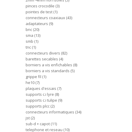
2mm -4mm non isoles
5
pinces crocodile
3
pointes de test
1
connecteurs coaxiaux
43
adaptateurs
9
bnc
20
sma
13
smb
1
tnc
1
connecteurs divers
82
barettes secables
4
borniers a vis enfichables
8
borniers a vis standards
5
grippe fil
1
he10
7
plaques d'essais
7
supports c.i lyre
8
supports c.i tulipe
9
supports plcc
2
connecteurs informatiques
34
jst
2
sub-d + capot
11
telephone et reseau
10