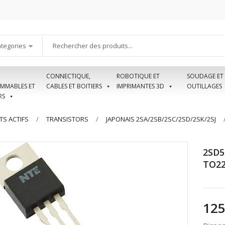
ategories
CONNECTIQUE,
ROBOTIQUE ET
SOUDAGE ET
MMABLES ET
CABLES ET BOITIERS
IMPRIMANTES 3D
OUTILLAGES
RS
S ACTIFS
TRANSISTORS
JAPONAIS 2SA/2SB/2SC/2SD/2SK/2SJ
2SD5
TO2