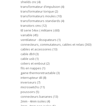
shields cnc
4
transformateur d'impulsion
4
transformateur torique
2
transformateurs moules
10
transformateurs standards
4
transitors cms
12
ttl serie 54xx ( militaire )
60
variable
45
ventilateur - dissipateurs
1
connecteurs, commutateurs, cables et relais
363
cables et accessoires
13
cable db9
3
cable usb
1
coliers et embout
2
fils en nappes
1
gaine thermoretractable
3
interrupteur dil
8
inverseurs
7
microswitchs
11
poussoirs
5
connecteurs bananes
13
2mm - 4mm isoles
4