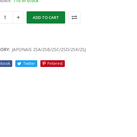
bilité:
110 in stock
ADD TO CART
ORY:
JAPONAIS 2SA/2SB/2SC/2SD/2SK/2SJ
ebook
Twitter
Pinterest