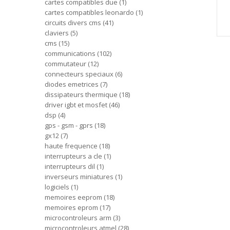
cartes compatibles due
1
cartes compatibles leonardo
1
circuits divers cms
41
claviers
5
cms
15
communications
102
commutateur
12
connecteurs speciaux
6
diodes emetrices
7
dissipateurs thermique
18
driver igbt et mosfet
46
dsp
4
gps - gsm - gprs
18
gx12
7
haute frequence
18
interrupteurs a cle
1
interrupteurs dil
1
inverseurs miniatures
1
logiciels
1
memoires eeprom
18
memoires eprom
17
microcontroleurs arm
3
microcontroleurs atmel
28