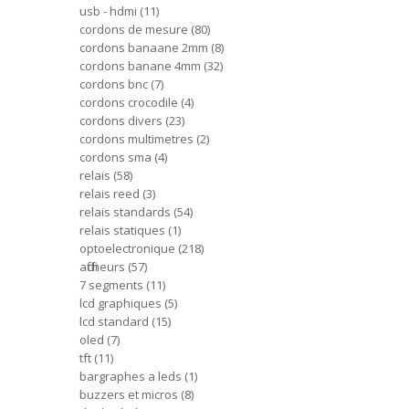
usb - hdmi
11
cordons de mesure
80
cordons banaane 2mm
8
cordons banane 4mm
32
cordons bnc
7
cordons crocodile
4
cordons divers
23
cordons multimetres
2
cordons sma
4
relais
58
relais reed
3
relais standards
54
relais statiques
1
optoelectronique
218
afficheurs
57
7 segments
11
lcd graphiques
5
lcd standard
15
oled
7
tft
11
bargraphes a leds
1
buzzers et micros
8