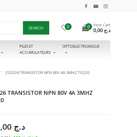
Your Cart
0
0
SEARCH
0,00
د.ج
PILES ET
OPTOELECTRONIQUE
ACCUMULATEURS
2SD526 TRANSISTOR NPN 80V 4A 3MHZ TO220
26 TRANSISTOR NPN 80V 4A 3MHZ
20
125,00
د.ج