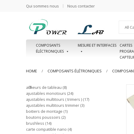
Qui sommes nous
Nous contacter
All C
COMPOSANTS
MESURE ET INTERFACES
CARTES
ÉLÉCTRONIQUES
PROGRA
CAPTEU
HOME
COMPOSANTS ÉLÉTRONIQUES
COMPOSANT
afficheurs de tableau
8
ajustables monotours
24
ajustables multitours ( trimers )
17
ajustables multitours trimmer
3
boitiers de montage
1
boutons poussoirs
2
brushless
14
carte compatible nano
4