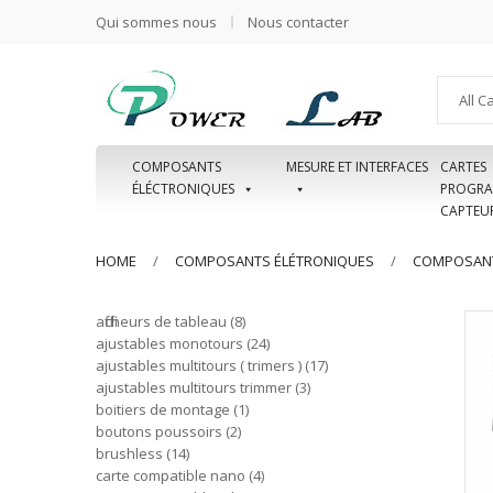
Qui sommes nous
Nous contacter
All C
COMPOSANTS
MESURE ET INTERFACES
CARTES
ÉLÉCTRONIQUES
PROGRA
CAPTEU
HOME
COMPOSANTS ÉLÉTRONIQUES
COMPOSANT
afficheurs de tableau
8
ajustables monotours
24
ajustables multitours ( trimers )
17
ajustables multitours trimmer
3
boitiers de montage
1
boutons poussoirs
2
brushless
14
carte compatible nano
4