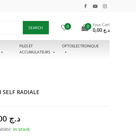
Your Cart
0
0
SEARCH
0,00
د.ج
PILES ET
OPTOELECTRONIQUE
ACCUMULATEURS
 SELF RADIALE
65,00
د.ج
bilité:
in stock