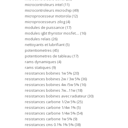
microcontroleurs intel
11
microcontroleurs microchip
49
microprocesseur motorola
12
microprocesseurs zilog
4
modules de puissance
17
modules igbt thyristor mosfet....
16
modules relais
26
nettoyants et lubrifiant
5
potentiometres
45
potentiometres de tableau
17
rams dynamiques
4
rams statiques
9
resistances bobines 1w 5%
20
resistances bobines 2w / 3w 5%
36
resistances bobines 4w /5w 5%
16
resistances bobines 7w...11w
18
resistances bobines avec radiateur
30
resistances carbone 1/2w 5%
25
resistances carbone 1/4w 1%
5
resistances carbone 1/4w 5%
54
resistances carbone 1w 5%
9
resistances cms 0.1% 1% 5%
38