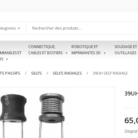
ategories
CONNECTIQUE,
ROBOTIQUE ET
SOUDAGE ET
MMABLES ET
CABLES ET BOITIERS
IMPRIMANTES 3D
OUTILLAGES
RS
S PASSIFS
SELFS
SELFS RADIALES
39UH SELF RADIALE
39UH
Disponi