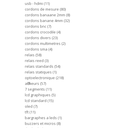
usb - hdmi
11
cordons de mesure
80
cordons banaane 2mm
8
cordons banane 4mm
32
cordons bnc
7
cordons crocodile
4
cordons divers
23
cordons multimetres
2
cordons sma
4
relais
58
relais reed
3
relais standards
54
relais statiques
1
optoelectronique
218
afficheurs
57
7 segments
11
lcd graphiques
5
lcd standard
15
oled
7
tft
11
bargraphes a leds
1
buzzers et micros
8