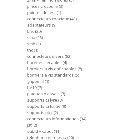
2mm -4mm non isoles
5
pinces crocodile
3
pointes de test
1
connecteurs coaxiaux
43
adaptateurs
9
bnc
20
sma
13
smb
1
tnc
1
connecteurs divers
82
barettes secables
4
borniers a vis enfichables
8
borniers a vis standards
5
grippe fil
1
he10
7
plaques d'essais
7
supports c.i lyre
8
supports c.i tulipe
9
supports plcc
2
connecteurs informatiques
34
jst
2
sub-d + capot
11
telephone et reseau
10