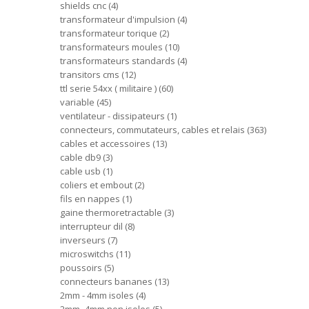
shields cnc
4
transformateur d'impulsion
4
transformateur torique
2
transformateurs moules
10
transformateurs standards
4
transitors cms
12
ttl serie 54xx ( militaire )
60
variable
45
ventilateur - dissipateurs
1
connecteurs, commutateurs, cables et relais
363
cables et accessoires
13
cable db9
3
cable usb
1
coliers et embout
2
fils en nappes
1
gaine thermoretractable
3
interrupteur dil
8
inverseurs
7
microswitchs
11
poussoirs
5
connecteurs bananes
13
2mm - 4mm isoles
4