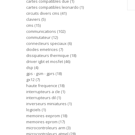
cartes compatibles due
1
cartes compatibles leonardo
1
circuits divers cms
41
claviers
5
cms
15
communications
102
commutateur
12
connecteurs speciaux
6
diodes emetrices
7
dissipateurs thermique
18
driver igbt et mosfet
46
dsp
4
gps - gsm - gprs
18
gx12
7
haute frequence
18
interrupteurs a cle
1
interrupteurs dil
1
inverseurs miniatures
1
logiciels
1
memoires eeprom
18
memoires eprom
17
microcontroleurs arm
3
microcontroleurs atmel
28