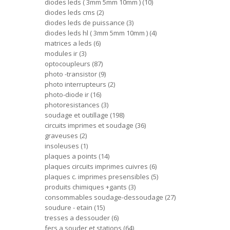
diodes leds ( 3mm 5mm 10mm )
10
diodes leds cms
2
diodes leds de puissance
3
diodes leds hl ( 3mm 5mm 10mm )
4
matrices a leds
6
modules ir
3
optocoupleurs
87
photo -transistor
9
photo interrupteurs
2
photo-diode ir
16
photoresistances
3
soudage et outillage
198
circuits imprimes et soudage
36
graveuses
2
insoleuses
1
plaques a points
14
plaques circuits imprimes cuivres
6
plaques c. imprimes presensibles
5
produits chimiques +gants
3
consommables soudage-dessoudage
27
soudure - etain
15
tresses a dessouder
6
fers a souder et stations
64