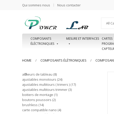
Qui sommes nous
Nous contacter
All C
COMPOSANTS
MESURE ET INTERFACES
CARTES
ÉLÉCTRONIQUES
PROGRA
CAPTEU
HOME
COMPOSANTS ÉLÉTRONIQUES
COMPOSANT
afficheurs de tableau
8
ajustables monotours
24
ajustables multitours ( trimers )
17
ajustables multitours trimmer
3
boitiers de montage
1
boutons poussoirs
2
brushless
14
carte compatible nano
4