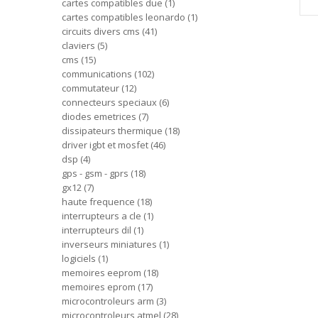
cartes compatibles due
1
cartes compatibles leonardo
1
circuits divers cms
41
claviers
5
cms
15
communications
102
commutateur
12
connecteurs speciaux
6
diodes emetrices
7
dissipateurs thermique
18
driver igbt et mosfet
46
dsp
4
gps - gsm - gprs
18
gx12
7
haute frequence
18
interrupteurs a cle
1
interrupteurs dil
1
inverseurs miniatures
1
logiciels
1
memoires eeprom
18
memoires eprom
17
microcontroleurs arm
3
microcontroleurs atmel
28