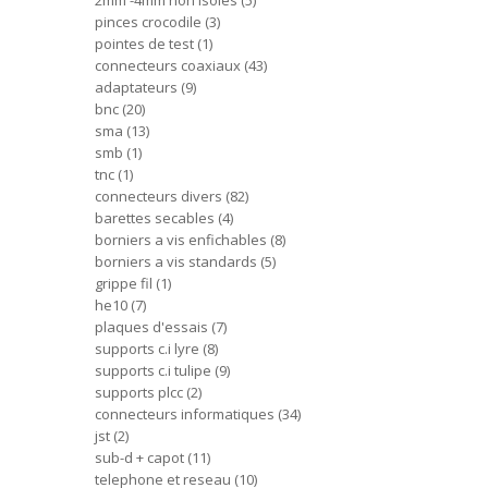
2mm -4mm non isoles
5
pinces crocodile
3
pointes de test
1
connecteurs coaxiaux
43
adaptateurs
9
bnc
20
sma
13
smb
1
tnc
1
connecteurs divers
82
barettes secables
4
borniers a vis enfichables
8
borniers a vis standards
5
grippe fil
1
he10
7
plaques d'essais
7
supports c.i lyre
8
supports c.i tulipe
9
supports plcc
2
connecteurs informatiques
34
jst
2
sub-d + capot
11
telephone et reseau
10