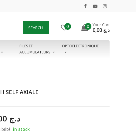
Your Cart
0
0
SEARCH
0,00
د.ج
PILES ET
OPTOELECTRONIQUE
ACCUMULATEURS
H SELF AXIALE
35,00
د.ج
bilité:
in stock