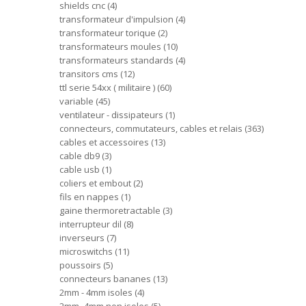
shields cnc
4
transformateur d'impulsion
4
transformateur torique
2
transformateurs moules
10
transformateurs standards
4
transitors cms
12
ttl serie 54xx ( militaire )
60
variable
45
ventilateur - dissipateurs
1
connecteurs, commutateurs, cables et relais
363
cables et accessoires
13
cable db9
3
cable usb
1
coliers et embout
2
fils en nappes
1
gaine thermoretractable
3
interrupteur dil
8
inverseurs
7
microswitchs
11
poussoirs
5
connecteurs bananes
13
2mm - 4mm isoles
4