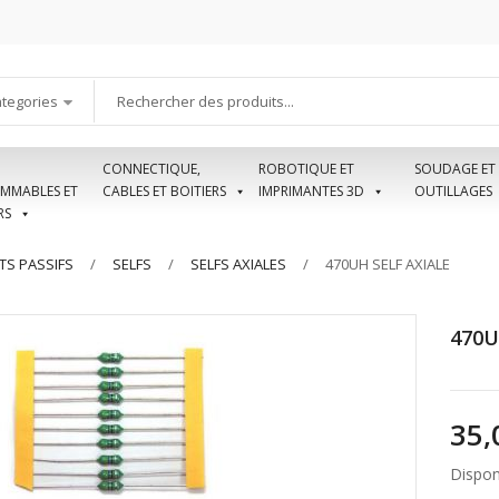
ategories
CONNECTIQUE,
ROBOTIQUE ET
SOUDAGE ET
MMABLES ET
CABLES ET BOITIERS
IMPRIMANTES 3D
OUTILLAGES
RS
S PASSIFS
SELFS
SELFS AXIALES
470UH SELF AXIALE
470U
Disponi