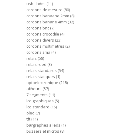
usb - hdmi
11
cordons de mesure
80
cordons banaane 2mm
8
cordons banane 4mm
32
cordons bnc
7
cordons crocodile
4
cordons divers
23
cordons multimetres
2
cordons sma
4
relais
58
relais reed
3
relais standards
54
relais statiques
1
optoelectronique
218
afficheurs
57
7 segments
11
lcd graphiques
5
lcd standard
15
oled
7
tft
11
bargraphes a leds
1
buzzers et micros
8