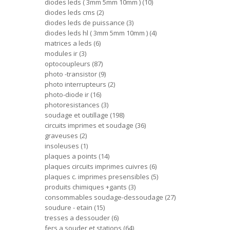
diodes leds ( 3mm 5mm 10mm )
10
diodes leds cms
2
diodes leds de puissance
3
diodes leds hl ( 3mm 5mm 10mm )
4
matrices a leds
6
modules ir
3
optocoupleurs
87
photo -transistor
9
photo interrupteurs
2
photo-diode ir
16
photoresistances
3
soudage et outillage
198
circuits imprimes et soudage
36
graveuses
2
insoleuses
1
plaques a points
14
plaques circuits imprimes cuivres
6
plaques c. imprimes presensibles
5
produits chimiques +gants
3
consommables soudage-dessoudage
27
soudure - etain
15
tresses a dessouder
6
fers a souder et stations
64