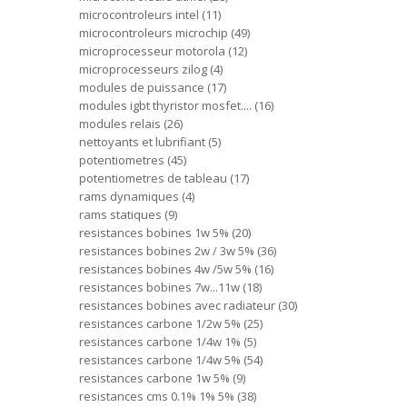
microcontroleurs intel
11
microcontroleurs microchip
49
microprocesseur motorola
12
microprocesseurs zilog
4
modules de puissance
17
modules igbt thyristor mosfet....
16
modules relais
26
nettoyants et lubrifiant
5
potentiometres
45
potentiometres de tableau
17
rams dynamiques
4
rams statiques
9
resistances bobines 1w 5%
20
resistances bobines 2w / 3w 5%
36
resistances bobines 4w /5w 5%
16
resistances bobines 7w...11w
18
resistances bobines avec radiateur
30
resistances carbone 1/2w 5%
25
resistances carbone 1/4w 1%
5
resistances carbone 1/4w 5%
54
resistances carbone 1w 5%
9
resistances cms 0.1% 1% 5%
38