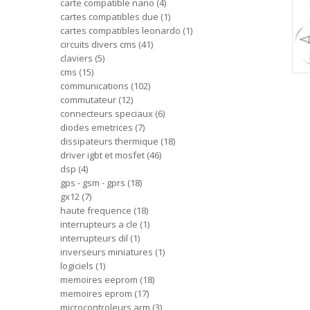
carte compatible nano
4
cartes compatibles due
1
cartes compatibles leonardo
1
circuits divers cms
41
claviers
5
cms
15
communications
102
commutateur
12
connecteurs speciaux
6
diodes emetrices
7
dissipateurs thermique
18
driver igbt et mosfet
46
dsp
4
gps - gsm - gprs
18
gx12
7
haute frequence
18
interrupteurs a cle
1
interrupteurs dil
1
inverseurs miniatures
1
logiciels
1
memoires eeprom
18
memoires eprom
17
microcontroleurs arm
3