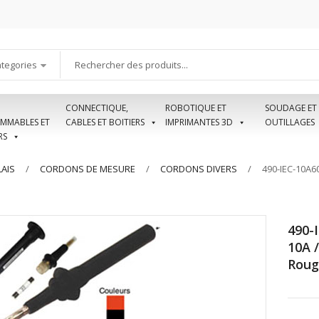
ategories
CONNECTIQUE,
ROBOTIQUE ET
SOUDAGE ET
MMABLES ET
CABLES ET BOITIERS
IMPRIMANTES 3D
OUTILLAGES
RS
AIS
CORDONS DE MESURE
CORDONS DIVERS
490-IEC-10A6
490-
10A 
Roug