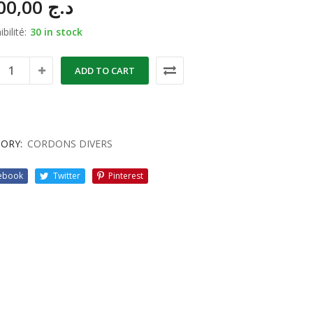
1.800,00
د.ج
bilité:
30 in stock
ADD TO CART
ORY:
CORDONS DIVERS
ebook
Twitter
Pinterest