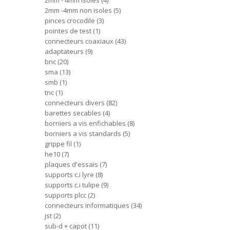
2mm - 4mm isoles
4
2mm -4mm non isoles
5
pinces crocodile
3
pointes de test
1
connecteurs coaxiaux
43
adaptateurs
9
bnc
20
sma
13
smb
1
tnc
1
connecteurs divers
82
barettes secables
4
borniers a vis enfichables
8
borniers a vis standards
5
grippe fil
1
he10
7
plaques d'essais
7
supports c.i lyre
8
supports c.i tulipe
9
supports plcc
2
connecteurs informatiques
34
jst
2
sub-d + capot
11