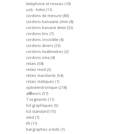
telephone et reseau
10
usb - hdmi
11
cordons de mesure
80
cordons banaane 2mm
8
cordons banane 4mm
32
cordons bnc
7
cordons crocodile
4
cordons divers
23
cordons multimetres
2
cordons sma
4
relais
58
relais reed
3
relais standards
54
relais statiques
1
optoelectronique
218
afficheurs
57
7 segments
11
lcd graphiques
5
lcd standard
15
oled
7
tft
11
bargraphes a leds
1