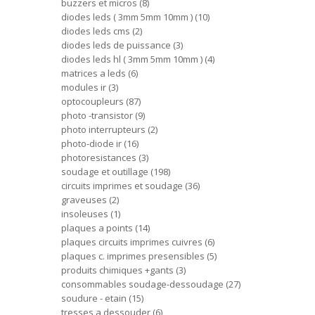
buzzers et micros
8
diodes leds ( 3mm 5mm 10mm )
10
diodes leds cms
2
diodes leds de puissance
3
diodes leds hl ( 3mm 5mm 10mm )
4
matrices a leds
6
modules ir
3
optocoupleurs
87
photo -transistor
9
photo interrupteurs
2
photo-diode ir
16
photoresistances
3
soudage et outillage
198
circuits imprimes et soudage
36
graveuses
2
insoleuses
1
plaques a points
14
plaques circuits imprimes cuivres
6
plaques c. imprimes presensibles
5
produits chimiques +gants
3
consommables soudage-dessoudage
27
soudure - etain
15
tresses a dessouder
6