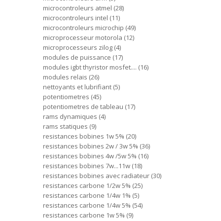
microcontroleurs atmel
28
microcontroleurs intel
11
microcontroleurs microchip
49
microprocesseur motorola
12
microprocesseurs zilog
4
modules de puissance
17
modules igbt thyristor mosfet....
16
modules relais
26
nettoyants et lubrifiant
5
potentiometres
45
potentiometres de tableau
17
rams dynamiques
4
rams statiques
9
resistances bobines 1w 5%
20
resistances bobines 2w / 3w 5%
36
resistances bobines 4w /5w 5%
16
resistances bobines 7w...11w
18
resistances bobines avec radiateur
30
resistances carbone 1/2w 5%
25
resistances carbone 1/4w 1%
5
resistances carbone 1/4w 5%
54
resistances carbone 1w 5%
9