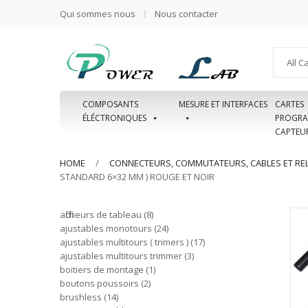
Qui sommes nous
Nous contacter
All C
COMPOSANTS
MESURE ET INTERFACES
CARTES
ÉLÉCTRONIQUES
PROGRA
CAPTEU
HOME
CONNECTEURS, COMMUTATEURS, CABLES ET REL
STANDARD 6×32 MM ) ROUGE ET NOIR
afficheurs de tableau
8
ajustables monotours
24
ajustables multitours ( trimers )
17
ajustables multitours trimmer
3
boitiers de montage
1
boutons poussoirs
2
brushless
14