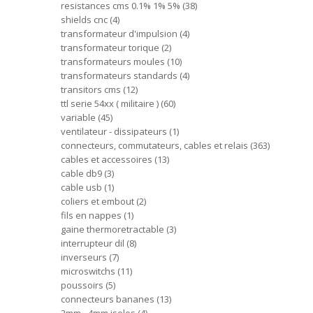
resistances cms 0.1% 1% 5%
38
shields cnc
4
transformateur d'impulsion
4
transformateur torique
2
transformateurs moules
10
transformateurs standards
4
transitors cms
12
ttl serie 54xx ( militaire )
60
variable
45
ventilateur - dissipateurs
1
connecteurs, commutateurs, cables et relais
363
cables et accessoires
13
cable db9
3
cable usb
1
coliers et embout
2
fils en nappes
1
gaine thermoretractable
3
interrupteur dil
8
inverseurs
7
microswitchs
11
poussoirs
5
connecteurs bananes
13