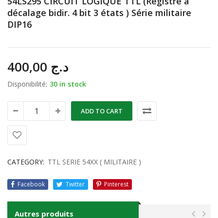
54LS295 CIRCUIT LOGIQUE TTL (Registre à
décalage bidir. 4 bit 3 états ) Série militaire
DIP16
400,00
د.ج
Disponibilité:
30 in stock
ADD TO CART
CATEGORY:
TTL SERIE 54XX ( MILITAIRE )
Facebook
Twitter
Pinterest
Autres produits