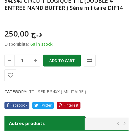
54LS40 CIRCUIT LOGIQUE TTL (DOUBLE 4
ENTREE NAND BUFFER ) Série militaire DIP14
250,00
د.ج
Disponibilité:
60 in stock
ADD TO CART
CATEGORY:
TTL SERIE 54XX ( MILITAIRE )
Facebook
Twitter
Pinterest
Autres produits