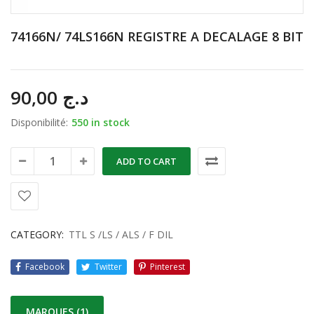
74166N/ 74LS166N REGISTRE A DECALAGE 8 BIT
90,00
د.ج
Disponibilité:
550 in stock
ADD TO CART
CATEGORY:
TTL S /LS / ALS / F DIL
Facebook
Twitter
Pinterest
MARQUES (1)