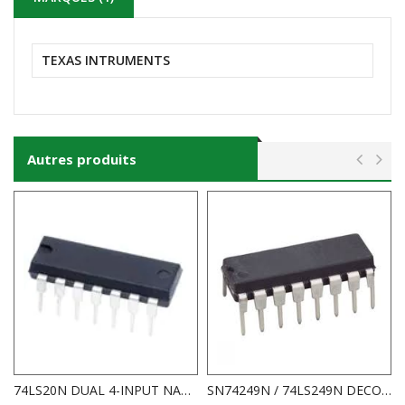
TEXAS INTRUMENTS
Autres produits
74LS20N DUAL 4-INPUT NAND GATE.
SN74249N / 74LS249N DECODEUR BCD 7 SEGMENTS