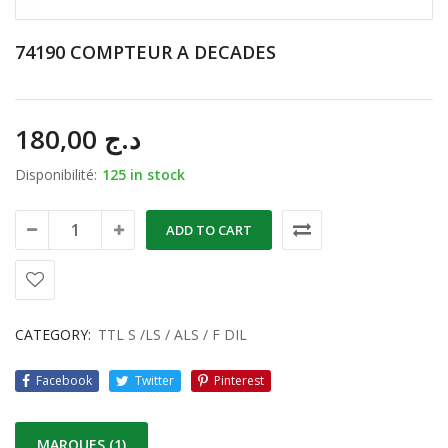
74190 COMPTEUR A DECADES
180,00
د.ج
Disponibilité:
125 in stock
ADD TO CART
CATEGORY:
TTL S /LS / ALS / F DIL
Facebook
Twitter
Pinterest
MARQUES (1)