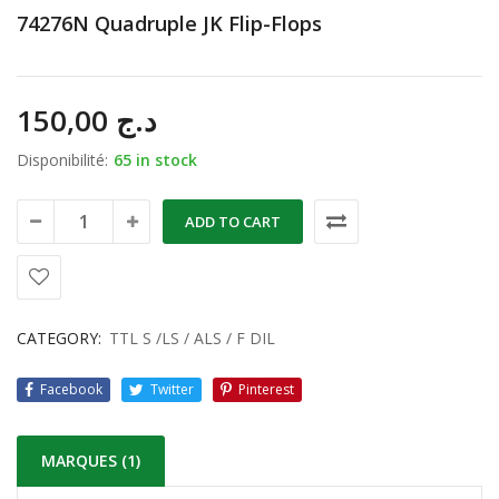
74276N Quadruple JK Flip-Flops
150,00
د.ج
Disponibilité:
65 in stock
ADD TO CART
CATEGORY:
TTL S /LS / ALS / F DIL
Facebook
Twitter
Pinterest
MARQUES (1)