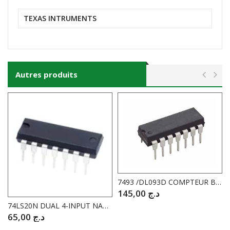
TEXAS INTRUMENTS
Autres produits
7493 /DL093D COMPTEUR BINAIRE 4 BIT
145,00
د.ج
74LS20N DUAL 4-INPUT NAND GATE.
65,00
د.ج