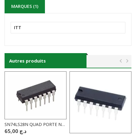
MARQUES (1)
ITT
Autres produits
SN74LS28N QUAD PORTE NON 2 ENTREE
65,00
د.ج