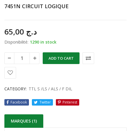
7451N CIRCUIT LOGIQUE
65,00
د.ج
Disponibilité:
1290 in stock
ADD TO CART
CATEGORY:
TTL S /LS / ALS / F DIL
Facebook
Twitter
Pinterest
MARQUES (1)