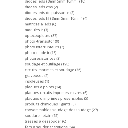
diodes leds ( 3mm 5mm 10mm )
10
diodes leds cms
2
diodes leds de puissance
3
diodes leds hl ( 3mm 5mm 10mm )
4
matrices a leds
6
modules ir
3
optocoupleurs
87
photo -transistor
9
photo interrupteurs
2
photo-diode ir
16
photoresistances
3
soudage et outillage
198
circuits imprimes et soudage
36
graveuses
2
insoleuses
1
plaques a points
14
plaques circuits imprimes cuivres
6
plaques c. imprimes presensibles
5
produits chimiques +gants
3
consommables soudage-dessoudage
27
soudure - etain
15
tresses a dessouder
6
fers a souder et stations
64