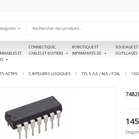
ategories
CONNECTIQUE,
ROBOTIQUE ET
SOUDAGE ET
MMABLES ET
CABLES ET BOITIERS
IMPRIMANTES 3D
OUTILLAGES
RS
S ACTIFS
C.INTEGRES LOGIQUES
TTL S /LS / ALS / F DIL
7482
7482N
Disponi