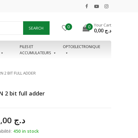
Your Cart
0
0
SEARCH
0,00
د.ج
PILES ET
OPTOELECTRONIQUE
ACCUMULATEURS
N 2 BIT FULL ADDER
 2 bit full adder
145,00
د.ج
bilité:
450 in stock