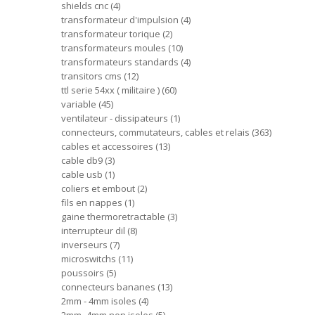
shields cnc
4
transformateur d'impulsion
4
transformateur torique
2
transformateurs moules
10
transformateurs standards
4
transitors cms
12
ttl serie 54xx ( militaire )
60
variable
45
ventilateur - dissipateurs
1
connecteurs, commutateurs, cables et relais
363
cables et accessoires
13
cable db9
3
cable usb
1
coliers et embout
2
fils en nappes
1
gaine thermoretractable
3
interrupteur dil
8
inverseurs
7
microswitchs
11
poussoirs
5
connecteurs bananes
13
2mm - 4mm isoles
4