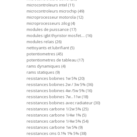
microcontroleurs intel
11
microcontroleurs microchip
49
microprocesseur motorola
12
microprocesseurs zilog
4
modules de puissance
17
modules igbt thyristor mosfet....
16
modules relais
26
nettoyants et lubrifiant
5
potentiometres
45
potentiometres de tableau
17
rams dynamiques
4
rams statiques
9
resistances bobines 1w 5%
20
resistances bobines 2w / 3w 5%
36
resistances bobines 4w /5w 5%
16
resistances bobines 7w...11w
18
resistances bobines avec radiateur
30
resistances carbone 1/2w 5%
25
resistances carbone 1/4w 1%
5
resistances carbone 1/4w 5%
54
resistances carbone 1w 5%
9
resistances cms 0.1% 1% 5%
38