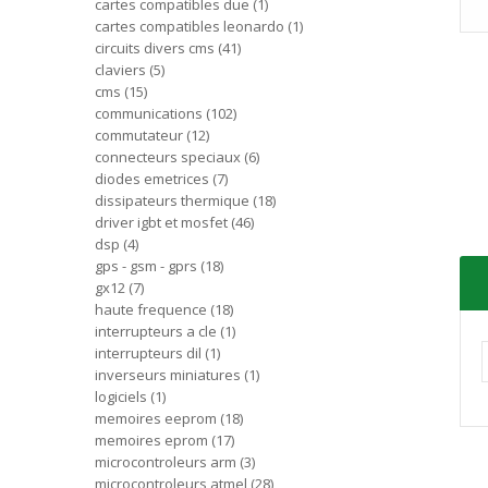
cartes compatibles due
1
cartes compatibles leonardo
1
circuits divers cms
41
claviers
5
cms
15
communications
102
commutateur
12
connecteurs speciaux
6
diodes emetrices
7
dissipateurs thermique
18
driver igbt et mosfet
46
dsp
4
gps - gsm - gprs
18
gx12
7
haute frequence
18
interrupteurs a cle
1
interrupteurs dil
1
inverseurs miniatures
1
logiciels
1
memoires eeprom
18
memoires eprom
17
microcontroleurs arm
3
microcontroleurs atmel
28