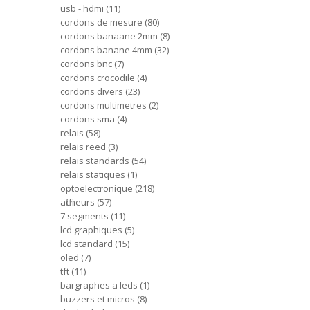
usb - hdmi
11
cordons de mesure
80
cordons banaane 2mm
8
cordons banane 4mm
32
cordons bnc
7
cordons crocodile
4
cordons divers
23
cordons multimetres
2
cordons sma
4
relais
58
relais reed
3
relais standards
54
relais statiques
1
optoelectronique
218
afficheurs
57
7 segments
11
lcd graphiques
5
lcd standard
15
oled
7
tft
11
bargraphes a leds
1
buzzers et micros
8