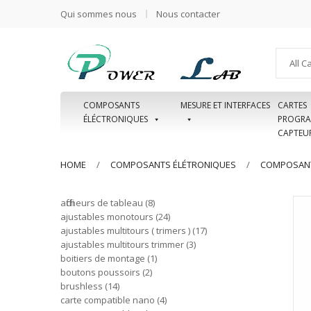
Qui sommes nous
Nous contacter
All C
COMPOSANTS
MESURE ET INTERFACES
CARTES
ÉLÉCTRONIQUES
PROGRA
CAPTEU
HOME
COMPOSANTS ÉLÉTRONIQUES
COMPOSANT
afficheurs de tableau
8
ajustables monotours
24
ajustables multitours ( trimers )
17
ajustables multitours trimmer
3
boitiers de montage
1
boutons poussoirs
2
brushless
14
carte compatible nano
4