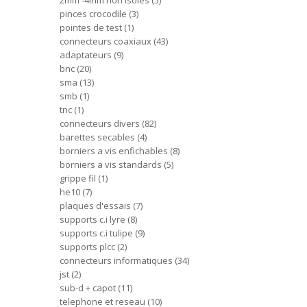
2mm -4mm non isoles
5
pinces crocodile
3
pointes de test
1
connecteurs coaxiaux
43
adaptateurs
9
bnc
20
sma
13
smb
1
tnc
1
connecteurs divers
82
barettes secables
4
borniers a vis enfichables
8
borniers a vis standards
5
grippe fil
1
he10
7
plaques d'essais
7
supports c.i lyre
8
supports c.i tulipe
9
supports plcc
2
connecteurs informatiques
34
jst
2
sub-d + capot
11
telephone et reseau
10