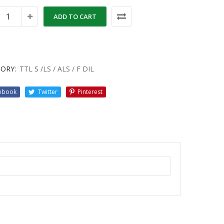
ADD TO CART
ORY:
TTL S /LS / ALS / F DIL
ebook
Twitter
Pinterest