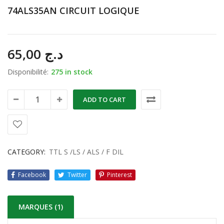
74ALS35AN CIRCUIT LOGIQUE
65,00
د.ج
Disponibilité:
275 in stock
ADD TO CART
CATEGORY:
TTL S /LS / ALS / F DIL
Facebook
Twitter
Pinterest
MARQUES (1)