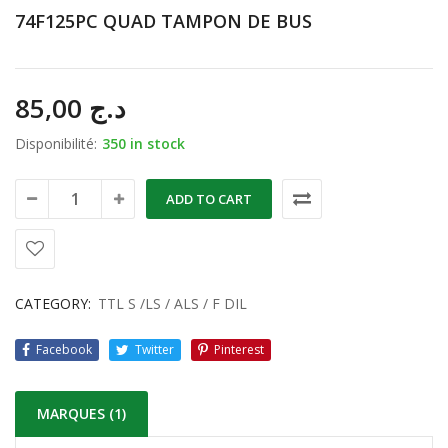
74F125PC QUAD TAMPON DE BUS
85,00
د.ج
Disponibilité:
350 in stock
ADD TO CART
CATEGORY:
TTL S /LS / ALS / F DIL
Facebook
Twitter
Pinterest
MARQUES (1)