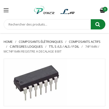
0
HOME
COMPOSANTS ÉLÉTRONIQUES
COMPOSANTS ACTIFS
C.INTEGRES LOGIQUES
TTL S /LS / ALS / F DIL
74F164N /
MC74F164N REGISTRE A DECALAGE 8 BIT