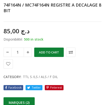
74F164N / MC74F164N REGISTRE A DECALAGE 8
BIT
85,00
د.ج
Disponibilité:
500 in stock
ADD TO CART
CATEGORY:
TTL S /LS / ALS / F DIL
Facebook
Twitter
Pinterest
MARQUES (2)