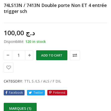
74LS13N / 7413N Double porte Non ET 4 entrée
trigger sch
100,00
د.ج
Disponibilité:
120 in stock
ADD TO CART
CATEGORY:
TTL S /LS / ALS / F DIL
Facebook
Twitter
Pinterest
MARQUES (1)