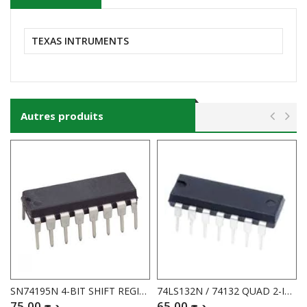
TEXAS INTRUMENTS
Autres produits
SN74195N 4-BIT SHIFT REGISTER
74LS132N / 74132 QUAD 2-INP.SCHMITT TRIGG.
75,00
د.ج
65,00
د.ج