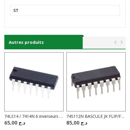
ST
Autres produits
74LS14 / 7414N 6 inverseurs + trigger
74S112N BASCULE JK FLIP/FLOP
65,00
د.ج
85,00
د.ج