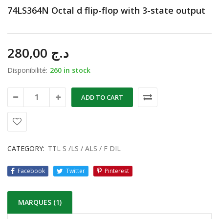
74LS364N Octal d flip-flop with 3-state output
280,00
د.ج
Disponibilité:
260 in stock
ADD TO CART
CATEGORY:
TTL S /LS / ALS / F DIL
Facebook
Twitter
Pinterest
MARQUES (1)