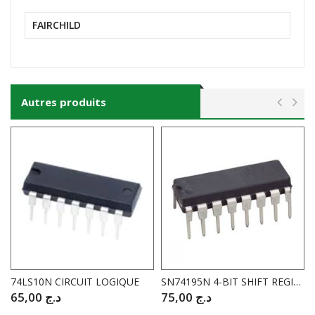
FAIRCHILD
Autres produits
74LS10N CIRCUIT LOGIQUE
SN74195N 4-BIT SHIFT REGISTER
65,00
د.ج
75,00
د.ج