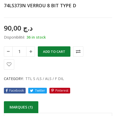
74LS373N VERROU 8 BIT TYPE D
90,00
د.ج
Disponibilité:
36 in stock
ADD TO CART
CATEGORY:
TTL S /LS / ALS / F DIL
Facebook
Twitter
Pinterest
MARQUES (1)