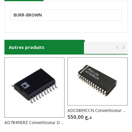
BURR-BROWN
Autres produits
ADC0809CCN Convertisseur A / D 8 bits
550,00
د.ج
AD7849BRZ Convertisseur D / A 16 bit serie