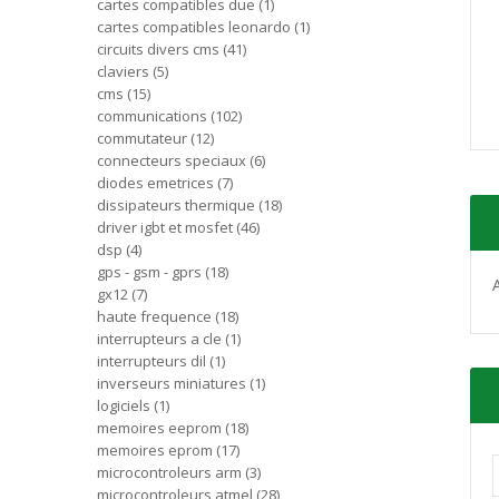
cartes compatibles due
1
cartes compatibles leonardo
1
circuits divers cms
41
claviers
5
cms
15
communications
102
commutateur
12
connecteurs speciaux
6
diodes emetrices
7
dissipateurs thermique
18
driver igbt et mosfet
46
dsp
4
gps - gsm - gprs
18
gx12
7
haute frequence
18
interrupteurs a cle
1
interrupteurs dil
1
inverseurs miniatures
1
logiciels
1
memoires eeprom
18
memoires eprom
17
microcontroleurs arm
3
microcontroleurs atmel
28