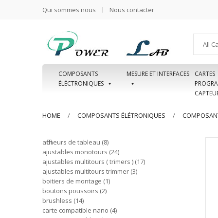
Qui sommes nous
Nous contacter
All C
COMPOSANTS
MESURE ET INTERFACES
CARTES
ÉLÉCTRONIQUES
PROGRA
CAPTEU
HOME
COMPOSANTS ÉLÉTRONIQUES
COMPOSANT
afficheurs de tableau
8
ajustables monotours
24
ajustables multitours ( trimers )
17
ajustables multitours trimmer
3
boitiers de montage
1
boutons poussoirs
2
brushless
14
carte compatible nano
4