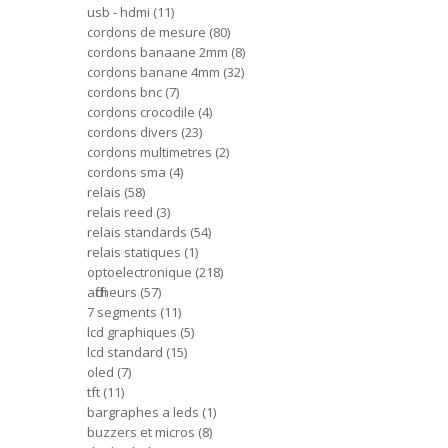
usb - hdmi
11
cordons de mesure
80
cordons banaane 2mm
8
cordons banane 4mm
32
cordons bnc
7
cordons crocodile
4
cordons divers
23
cordons multimetres
2
cordons sma
4
relais
58
relais reed
3
relais standards
54
relais statiques
1
optoelectronique
218
afficheurs
57
7 segments
11
lcd graphiques
5
lcd standard
15
oled
7
tft
11
bargraphes a leds
1
buzzers et micros
8