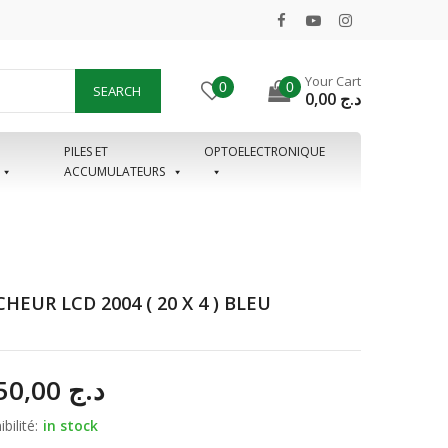
Your Cart
0
0
SEARCH
0,00
د.ج
PILES ET
OPTOELECTRONIQUE
ACCUMULATEURS
CHEUR LCD 2004 ( 20 X 4 ) BLEU
1.850,00
د.ج
bilité:
in stock