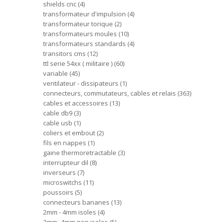
shields cnc
4
transformateur d'impulsion
4
transformateur torique
2
transformateurs moules
10
transformateurs standards
4
transitors cms
12
ttl serie 54xx ( militaire )
60
variable
45
ventilateur - dissipateurs
1
connecteurs, commutateurs, cables et relais
363
cables et accessoires
13
cable db9
3
cable usb
1
coliers et embout
2
fils en nappes
1
gaine thermoretractable
3
interrupteur dil
8
inverseurs
7
microswitchs
11
poussoirs
5
connecteurs bananes
13
2mm - 4mm isoles
4