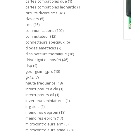
cartes compatibles due
1
cartes compatibles leonardo
1
circuits divers cms
41
claviers
5
cms
15
communications
102
commutateur
12
connecteurs speciaux
6
diodes emetrices
7
dissipateurs thermique
18
driver igbt et mosfet
46
dsp
4
gps - gsm - gprs
18
gx12
7
haute frequence
18
interrupteurs a cle
1
interrupteurs dil
1
inverseurs miniatures
1
logiciels
1
memoires eeprom
18
memoires eprom
17
microcontroleurs arm
3
microcontroleurs atmel
28