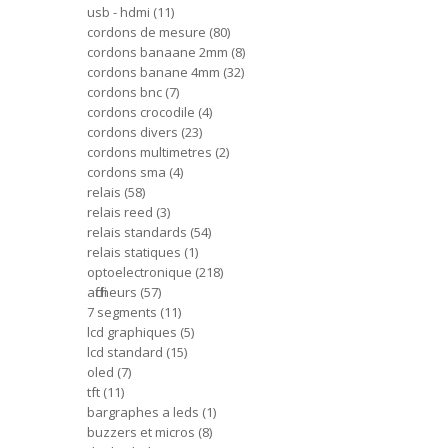
usb - hdmi
11
cordons de mesure
80
cordons banaane 2mm
8
cordons banane 4mm
32
cordons bnc
7
cordons crocodile
4
cordons divers
23
cordons multimetres
2
cordons sma
4
relais
58
relais reed
3
relais standards
54
relais statiques
1
optoelectronique
218
afficheurs
57
7 segments
11
lcd graphiques
5
lcd standard
15
oled
7
tft
11
bargraphes a leds
1
buzzers et micros
8