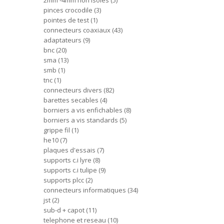
2mm -4mm non isoles
5
pinces crocodile
3
pointes de test
1
connecteurs coaxiaux
43
adaptateurs
9
bnc
20
sma
13
smb
1
tnc
1
connecteurs divers
82
barettes secables
4
borniers a vis enfichables
8
borniers a vis standards
5
grippe fil
1
he10
7
plaques d'essais
7
supports c.i lyre
8
supports c.i tulipe
9
supports plcc
2
connecteurs informatiques
34
jst
2
sub-d + capot
11
telephone et reseau
10