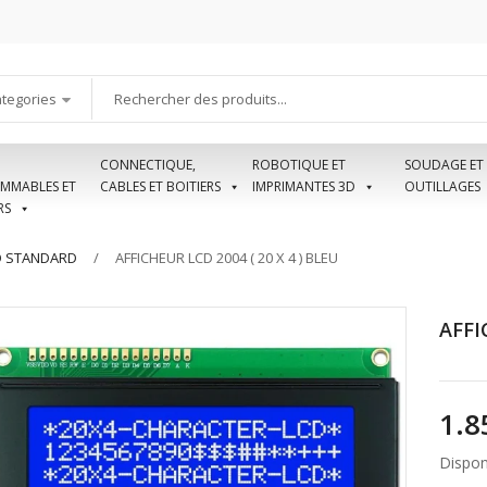
ategories
CONNECTIQUE,
ROBOTIQUE ET
SOUDAGE ET
MMABLES ET
CABLES ET BOITIERS
IMPRIMANTES 3D
OUTILLAGES
RS
D STANDARD
AFFICHEUR LCD 2004 ( 20 X 4 ) BLEU
AFFI
Disponi