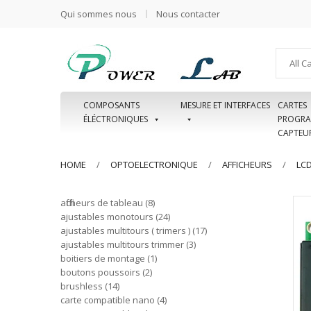
Qui sommes nous
Nous contacter
All C
COMPOSANTS
MESURE ET INTERFACES
CARTES
ÉLÉCTRONIQUES
PROGRA
CAPTEU
HOME
OPTOELECTRONIQUE
AFFICHEURS
LC
afficheurs de tableau
8
ajustables monotours
24
ajustables multitours ( trimers )
17
ajustables multitours trimmer
3
boitiers de montage
1
boutons poussoirs
2
brushless
14
carte compatible nano
4