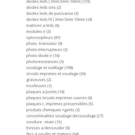
diodes leds ( 3mm 5mm 10mm )
10
diodes leds cms
2
diodes leds de puissance
3
diodes leds hl ( 3mm 5mm 10mm )
4
matrices a leds
6
modules ir
3
optocoupleurs
87
photo -transistor
9
photo interrupteurs
2
photo-diode ir
16
photoresistances
3
soudage et outillage
198
circuits imprimes et soudage
36
graveuses
2
insoleuses
1
plaques a points
14
plaques circuits imprimes cuivres
6
plaques c. imprimes presensibles
5
produits chimiques +gants
3
consommables soudage-dessoudage
27
soudure - etain
15
tresses a dessouder
6
fers a souder et stations
64