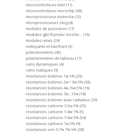
microcontroleurs intel
11
microcontroleurs microchip
49
microprocesseur motorola
12
microprocesseurs zilog
4
modules de puissance
17
modules igbt thyristor mosfet....
16
modules relais
26
nettoyants et lubrifiant
5
potentiometres
45
potentiometres de tableau
17
rams dynamiques
4
rams statiques
9
resistances bobines 1w 5%
20
resistances bobines 2w / 3w 5%
36
resistances bobines 4w /5w 5%
16
resistances bobines 7w...11w
18
resistances bobines avec radiateur
30
resistances carbone 1/2w 5%
25
resistances carbone 1/4w 1%
5
resistances carbone 1/4w 5%
54
resistances carbone 1w 5%
9
resistances cms 0.1% 1% 5%
38