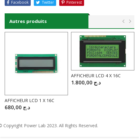
Facebook
Twitter
Pinterest
Autres produits
AFFICHEUR LCD 4 X 16C
1.800,00
د.ج
AFFICHEUR LCD 1 X 16C
680,00
د.ج
© Copyright
Power Lab 2023
. All Rights Reserved.