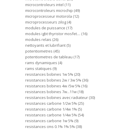
microcontroleurs intel
11
microcontroleurs microchip
49
microprocesseur motorola
12
microprocesseurs zilog
4
modules de puissance
17
modules igbt thyristor mosfet....
16
modules relais
26
nettoyants et lubrifiant
5
potentiometres
45
potentiometres de tableau
17
rams dynamiques
4
rams statiques
9
resistances bobines 1w 5%
20
resistances bobines 2w / 3w 5%
36
resistances bobines 4w /5w 5%
16
resistances bobines 7w...11w
18
resistances bobines avec radiateur
30
resistances carbone 1/2w 5%
25
resistances carbone 1/4w 1%
5
resistances carbone 1/4w 5%
54
resistances carbone 1w 5%
9
resistances cms 0.1% 1% 5%
38