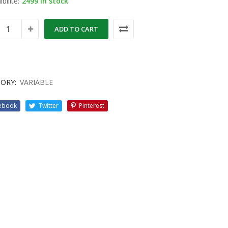
bilité:
2499 in stock
ADD TO CART
ORY:
VARIABLE
ebook
Twitter
Pinterest