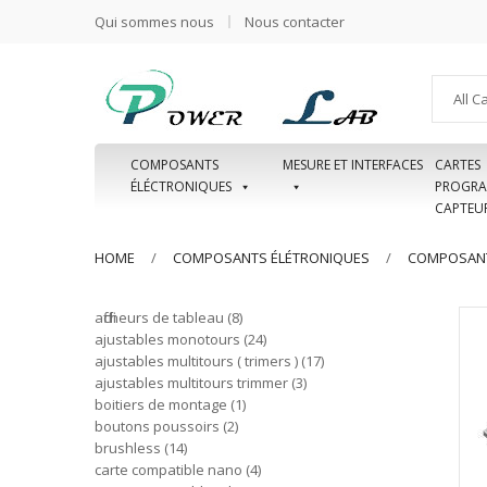
Qui sommes nous
Nous contacter
All C
COMPOSANTS
MESURE ET INTERFACES
CARTES
ÉLÉCTRONIQUES
PROGRA
CAPTEU
HOME
COMPOSANTS ÉLÉTRONIQUES
COMPOSANT
afficheurs de tableau
8
ajustables monotours
24
ajustables multitours ( trimers )
17
ajustables multitours trimmer
3
boitiers de montage
1
boutons poussoirs
2
brushless
14
carte compatible nano
4