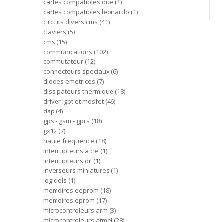
cartes compatibles due
1
cartes compatibles leonardo
1
circuits divers cms
41
claviers
5
cms
15
communications
102
commutateur
12
connecteurs speciaux
6
diodes emetrices
7
dissipateurs thermique
18
driver igbt et mosfet
46
dsp
4
gps - gsm - gprs
18
gx12
7
haute frequence
18
interrupteurs a cle
1
interrupteurs dil
1
inverseurs miniatures
1
logiciels
1
memoires eeprom
18
memoires eprom
17
microcontroleurs arm
3
microcontroleurs atmel
28