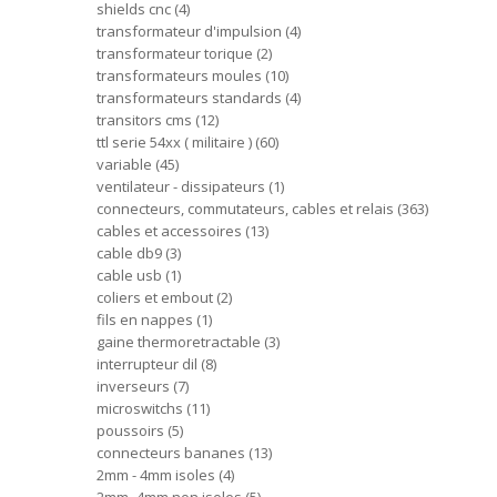
shields cnc
4
transformateur d'impulsion
4
transformateur torique
2
transformateurs moules
10
transformateurs standards
4
transitors cms
12
ttl serie 54xx ( militaire )
60
variable
45
ventilateur - dissipateurs
1
connecteurs, commutateurs, cables et relais
363
cables et accessoires
13
cable db9
3
cable usb
1
coliers et embout
2
fils en nappes
1
gaine thermoretractable
3
interrupteur dil
8
inverseurs
7
microswitchs
11
poussoirs
5
connecteurs bananes
13
2mm - 4mm isoles
4