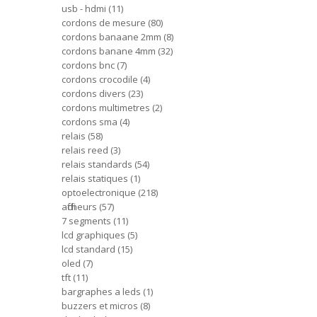
usb - hdmi
11
cordons de mesure
80
cordons banaane 2mm
8
cordons banane 4mm
32
cordons bnc
7
cordons crocodile
4
cordons divers
23
cordons multimetres
2
cordons sma
4
relais
58
relais reed
3
relais standards
54
relais statiques
1
optoelectronique
218
afficheurs
57
7 segments
11
lcd graphiques
5
lcd standard
15
oled
7
tft
11
bargraphes a leds
1
buzzers et micros
8