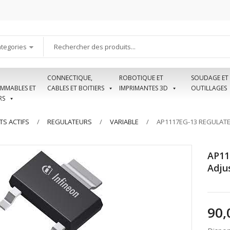
ategories
CONNECTIQUE,
ROBOTIQUE ET
SOUDAGE ET
MMABLES ET
CABLES ET BOITIERS
IMPRIMANTES 3D
OUTILLAGES
RS
S ACTIFS
REGULATEURS
VARIABLE
AP1117EG-13 REGULATEU
AP11
Adju