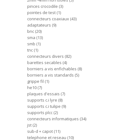
2mm -4mm non isoles
5
pinces crocodile
3
pointes de test
1
connecteurs coaxiaux
43
adaptateurs
9
bnc
20
sma
13
smb
1
tnc
1
connecteurs divers
82
barettes secables
4
borniers a vis enfichables
8
borniers a vis standards
5
grippe fil
1
he10
7
plaques d'essais
7
supports c.i lyre
8
supports c.i tulipe
9
supports plcc
2
connecteurs informatiques
34
jst
2
sub-d + capot
11
telephone et reseau
10