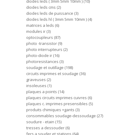
diodes leds ( 3mm 5mm 10mm )
10
diodes leds cms
2
diodes leds de puissance
3
diodes leds hl ( 3mm 5mm 10mm )
4
matrices a leds
6
modules ir
3
optocoupleurs
87
photo -transistor
9
photo interrupteurs
2
photo-diode ir
16
photoresistances
3
soudage et outillage
198
circuits imprimes et soudage
36
graveuses
2
insoleuses
1
plaques a points
14
plaques circuits imprimes cuivres
6
plaques c. imprimes presensibles
5
produits chimiques +gants
3
consommables soudage-dessoudage
27
soudure - etain
15
tresses a dessouder
6
fers a souder et stations
64