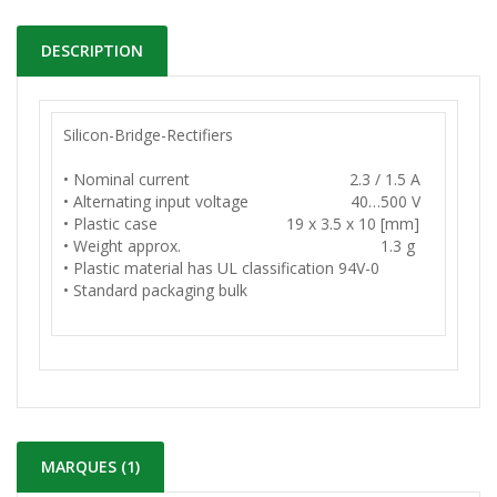
DESCRIPTION
Silicon-Bridge-Rectifiers
• Nominal current 2.3 / 1.5 A
• Alternating input voltage 40…500 V
• Plastic case 19 x 3.5 x 10 [mm]
• Weight approx. 1.3 g
• Plastic material has UL classification 94V-0
• Standard packaging bulk
MARQUES (1)