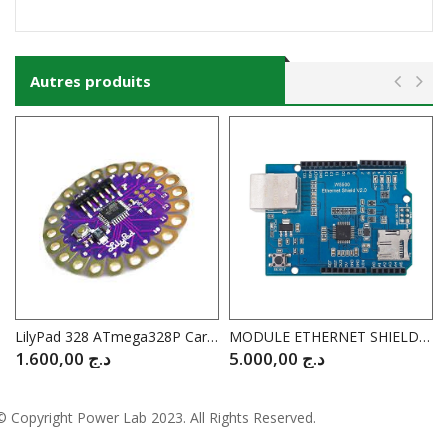
Autres produits
LilyPad 328 ATmega328P Carte Principale 16M
MODULE ETHERNET SHIELD ARDUINO W5500 R3 COMPATIBLE
1.600,00
د.ج
5.000,00
د.ج
© Copyright
Power Lab 2023
. All Rights Reserved.