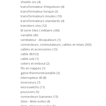
shields cnc
4
transformateur d'impulsion
4
transformateur torique
2
transformateurs moules
10
transformateurs standards
4
transitors cms
12
ttl serie 54xx ( militaire )
60
variable
45
ventilateur - dissipateurs
1
connecteurs, commutateurs, cables et relais
363
cables et accessoires
13
cable db9
3
cable usb
1
coliers et embout
2
fils en nappes
1
gaine thermoretractable
3
interrupteur dil
8
inverseurs
7
microswitchs
11
poussoirs
5
connecteurs bananes
13
2mm - 4mm isoles
4