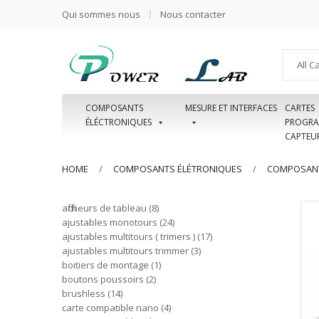
Qui sommes nous
Nous contacter
All C
COMPOSANTS
MESURE ET INTERFACES
CARTES
ÉLÉCTRONIQUES
PROGRA
CAPTEU
HOME
COMPOSANTS ÉLÉTRONIQUES
COMPOSANT
afficheurs de tableau
8
ajustables monotours
24
ajustables multitours ( trimers )
17
ajustables multitours trimmer
3
boitiers de montage
1
boutons poussoirs
2
brushless
14
carte compatible nano
4