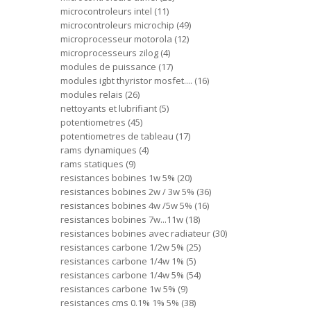
microcontroleurs intel
11
microcontroleurs microchip
49
microprocesseur motorola
12
microprocesseurs zilog
4
modules de puissance
17
modules igbt thyristor mosfet....
16
modules relais
26
nettoyants et lubrifiant
5
potentiometres
45
potentiometres de tableau
17
rams dynamiques
4
rams statiques
9
resistances bobines 1w 5%
20
resistances bobines 2w / 3w 5%
36
resistances bobines 4w /5w 5%
16
resistances bobines 7w...11w
18
resistances bobines avec radiateur
30
resistances carbone 1/2w 5%
25
resistances carbone 1/4w 1%
5
resistances carbone 1/4w 5%
54
resistances carbone 1w 5%
9
resistances cms 0.1% 1% 5%
38