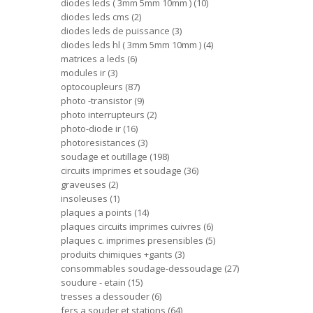
diodes leds ( 3mm 5mm 10mm )
10
diodes leds cms
2
diodes leds de puissance
3
diodes leds hl ( 3mm 5mm 10mm )
4
matrices a leds
6
modules ir
3
optocoupleurs
87
photo -transistor
9
photo interrupteurs
2
photo-diode ir
16
photoresistances
3
soudage et outillage
198
circuits imprimes et soudage
36
graveuses
2
insoleuses
1
plaques a points
14
plaques circuits imprimes cuivres
6
plaques c. imprimes presensibles
5
produits chimiques +gants
3
consommables soudage-dessoudage
27
soudure - etain
15
tresses a dessouder
6
fers a souder et stations
64