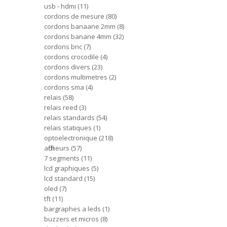
usb - hdmi
11
cordons de mesure
80
cordons banaane 2mm
8
cordons banane 4mm
32
cordons bnc
7
cordons crocodile
4
cordons divers
23
cordons multimetres
2
cordons sma
4
relais
58
relais reed
3
relais standards
54
relais statiques
1
optoelectronique
218
afficheurs
57
7 segments
11
lcd graphiques
5
lcd standard
15
oled
7
tft
11
bargraphes a leds
1
buzzers et micros
8