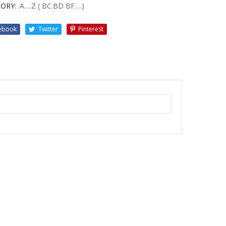
ORY:
A….Z ( BC.BD BF….)
ebook
Twitter
Pinterest