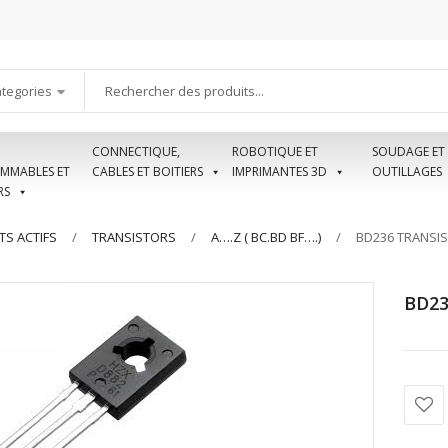
ategories
CONNECTIQUE,
ROBOTIQUE ET
SOUDAGE ET
MMABLES ET
CABLES ET BOITIERS
IMPRIMANTES 3D
OUTILLAGES
RS
S ACTIFS
TRANSISTORS
A….Z ( BC.BD BF….)
BD236 TRANSIS
BD23