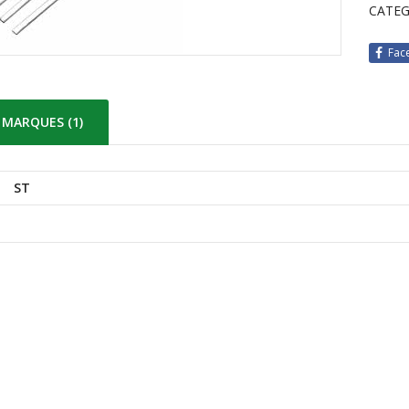
CATEG
Fac
MARQUES (1)
ST