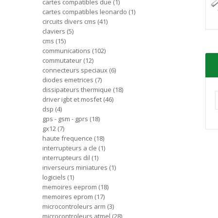
cartes compatibles due
1
cartes compatibles leonardo
1
circuits divers cms
41
claviers
5
cms
15
communications
102
commutateur
12
connecteurs speciaux
6
diodes emetrices
7
dissipateurs thermique
18
driver igbt et mosfet
46
dsp
4
gps - gsm - gprs
18
gx12
7
haute frequence
18
interrupteurs a cle
1
interrupteurs dil
1
inverseurs miniatures
1
logiciels
1
memoires eeprom
18
memoires eprom
17
microcontroleurs arm
3
microcontroleurs atmel
28