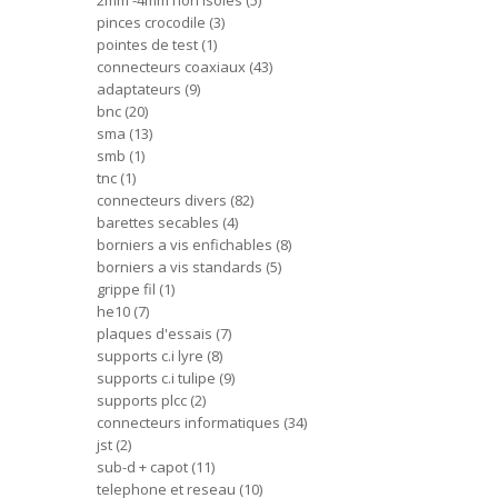
2mm -4mm non isoles
5
pinces crocodile
3
pointes de test
1
connecteurs coaxiaux
43
adaptateurs
9
bnc
20
sma
13
smb
1
tnc
1
connecteurs divers
82
barettes secables
4
borniers a vis enfichables
8
borniers a vis standards
5
grippe fil
1
he10
7
plaques d'essais
7
supports c.i lyre
8
supports c.i tulipe
9
supports plcc
2
connecteurs informatiques
34
jst
2
sub-d + capot
11
telephone et reseau
10