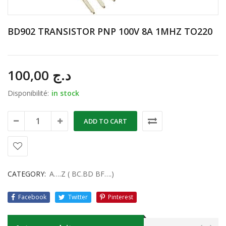
BD902 TRANSISTOR PNP 100V 8A 1MHZ TO220
100,00
د.ج
Disponibilité:
in stock
ADD TO CART
CATEGORY:
A….Z ( BC.BD BF….)
Facebook
Twitter
Pinterest