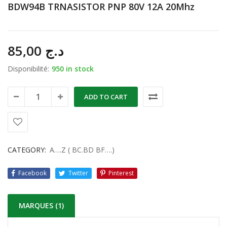
BDW94B TRNASISTOR PNP 80V 12A 20Mhz
85,00
د.ج
Disponibilité:
950 in stock
ADD TO CART
CATEGORY:
A….Z ( BC.BD BF….)
Facebook
Twitter
Pinterest
MARQUES (1)