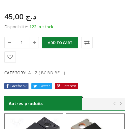
45,00
د.ج
Disponibilité:
122 in stock
ADD TO CART
CATEGORY:
A….Z ( BC.BD BF….)
Facebook
Twitter
Pinterest
Autres produits