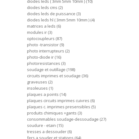
diodes leds ( 3mm 5mm 10mm )
10
diodes leds cms
2
diodes leds de puissance
3
diodes leds hl ( 3mm 5mm 10mm )
4
matrices a leds
6
modules ir
3
optocoupleurs
87
photo -transistor
9
photo interrupteurs
2
photo-diode ir
16
photoresistances
3
soudage et outillage
198
circuits imprimes et soudage
36
graveuses
2
insoleuses
1
plaques a points
14
plaques circuits imprimes cuivres
6
plaques c. imprimes presensibles
5
produits chimiques +gants
3
consommables soudage-dessoudage
27
soudure - etain
15
tresses a dessouder
6
fers a souder et stations
64