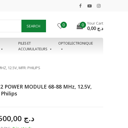
Your Cart
0
0
SEARCH
0,00
د.ج
PILES ET
OPTOELECTRONIQUE
ACCUMULATEURS
Z, 12.5V, MFR: PHILIPS
2 POWER MODULE 68-88 MHz, 12.5V,
Philips
19.500,00
د.ج