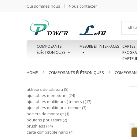
Qui sommes nous
Nous contacter
All C
COMPOSANTS
MESURE ET INTERFACES
CARTES
ÉLÉCTRONIQUES
PROGRA
CAPTEU
HOME
COMPOSANTS ÉLÉTRONIQUES
COMPOSANT
afficheurs de tableau
8
ajustables monotours
24
ajustables multitours ( trimers )
17
ajustables multitours trimmer
3
boitiers de montage
1
boutons poussoirs
2
brushless
14
carte compatible nano
4