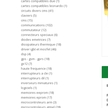
cartes compatibles due
1
cartes compatibles leonardo
1
circuits divers cms
41
claviers
5
cms
15
communications
102
commutateur
12
connecteurs speciaux
6
diodes emetrices
7
dissipateurs thermique
18
driver igbt et mosfet
46
dsp
4
gps - gsm - gprs
18
gx12
7
haute frequence
18
interrupteurs a cle
1
interrupteurs dil
1
inverseurs miniatures
1
logiciels
1
memoires eeprom
18
memoires eprom
17
microcontroleurs arm
3
microcontroleurs atmel
28