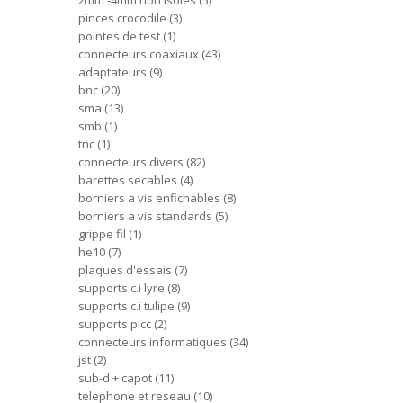
2mm -4mm non isoles
5
pinces crocodile
3
pointes de test
1
connecteurs coaxiaux
43
adaptateurs
9
bnc
20
sma
13
smb
1
tnc
1
connecteurs divers
82
barettes secables
4
borniers a vis enfichables
8
borniers a vis standards
5
grippe fil
1
he10
7
plaques d'essais
7
supports c.i lyre
8
supports c.i tulipe
9
supports plcc
2
connecteurs informatiques
34
jst
2
sub-d + capot
11
telephone et reseau
10