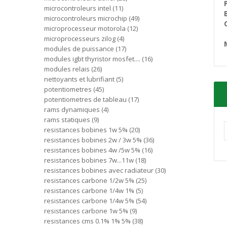
microcontroleurs intel
11
microcontroleurs microchip
49
microprocesseur motorola
12
microprocesseurs zilog
4
modules de puissance
17
modules igbt thyristor mosfet....
16
modules relais
26
nettoyants et lubrifiant
5
potentiometres
45
potentiometres de tableau
17
rams dynamiques
4
rams statiques
9
resistances bobines 1w 5%
20
resistances bobines 2w / 3w 5%
36
resistances bobines 4w /5w 5%
16
resistances bobines 7w...11w
18
resistances bobines avec radiateur
30
resistances carbone 1/2w 5%
25
resistances carbone 1/4w 1%
5
resistances carbone 1/4w 5%
54
resistances carbone 1w 5%
9
resistances cms 0.1% 1% 5%
38