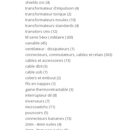
shields cnc
4
transformateur d'impulsion
4
transformateur torique
2
transformateurs moules
10
transformateurs standards
4
transitors cms
12
ttl serie 54xx ( militaire )
60
variable
45
ventilateur - dissipateurs
1
connecteurs, commutateurs, cables et relais
363
cables et accessoires
13
cable db9
3
cable usb
1
coliers et embout
2
fils en nappes
1
gaine thermoretractable
3
interrupteur dil
8
inverseurs
7
microswitchs
11
poussoirs
5
connecteurs bananes
13
2mm - 4mm isoles
4