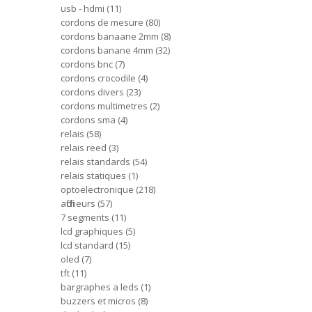
usb - hdmi
11
cordons de mesure
80
cordons banaane 2mm
8
cordons banane 4mm
32
cordons bnc
7
cordons crocodile
4
cordons divers
23
cordons multimetres
2
cordons sma
4
relais
58
relais reed
3
relais standards
54
relais statiques
1
optoelectronique
218
afficheurs
57
7 segments
11
lcd graphiques
5
lcd standard
15
oled
7
tft
11
bargraphes a leds
1
buzzers et micros
8