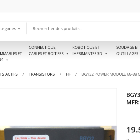
ategories
CONNECTIQUE,
ROBOTIQUE ET
SOUDAGE ET
MMABLES ET
CABLES ET BOITIERS
IMPRIMANTES 3D
OUTILLAGES
RS
S ACTIFS
TRANSISTORS
HF
BGY32 POWER MODULE 68-88 MH
BGY3
MFR: 