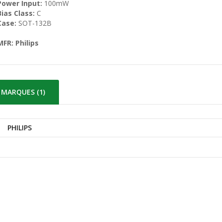
Power Input:
100mW
Bias Class:
C
Case:
SOT-132B
MFR: Philips
MARQUES (1)
PHILIPS