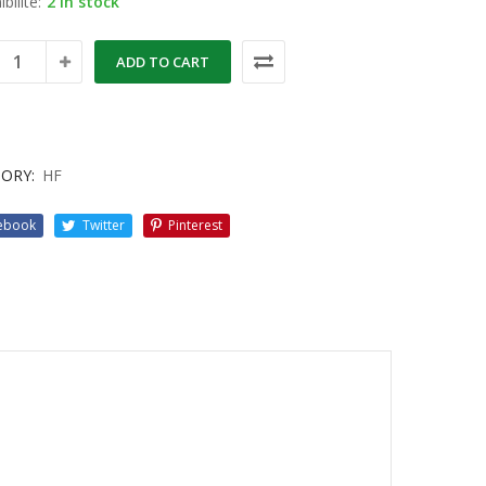
bilité:
2 in stock
ADD TO CART
ORY:
HF
ebook
Twitter
Pinterest