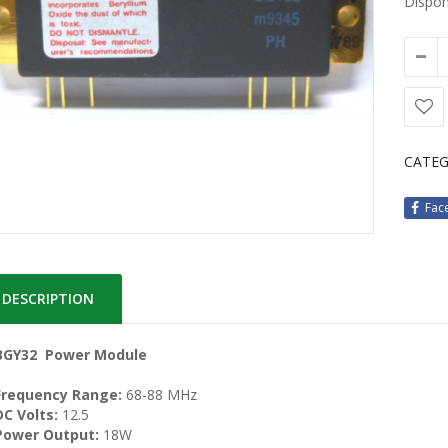
Disponi
CATEG
Fac
DESCRIPTION
BGY32 Power Module
Frequency Range:
68-88 MHz
DC Volts:
12.5
Power Output:
18W