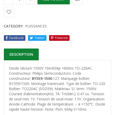
CATEGORY:
PUISSANCES
Facebook
Twitter
Pinterest
DESCRIPTION
Diode silicium 1500V 10A/60Ap <600ns TO-220AC.
Constructeur: Philips Semiconductors. Code
constructeur:
BY359-1500
.127. Marquage boîtier:
BY359/1500. Montage traversant. Type de boîtier: TO-220.
Boîtier: TO220AC (SOD59). Matériau: SI. Vrrm: 1500V.
Courant d’alimentation(AV): 7A. Trr(Min.): 0.47 us. Tension
de seuil min: 1V. Tension de seuil maxi: 1.5V. Organisation:
Anode-Cathode. Plage de température: – à +150°C. Diode
rapide haute tension. Note: Ifsm: 60Ap t=10ms