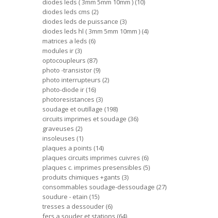
diodes leds ( 3mm 5mm 10mm )
10
diodes leds cms
2
diodes leds de puissance
3
diodes leds hl ( 3mm 5mm 10mm )
4
matrices a leds
6
modules ir
3
optocoupleurs
87
photo -transistor
9
photo interrupteurs
2
photo-diode ir
16
photoresistances
3
soudage et outillage
198
circuits imprimes et soudage
36
graveuses
2
insoleuses
1
plaques a points
14
plaques circuits imprimes cuivres
6
plaques c. imprimes presensibles
5
produits chimiques +gants
3
consommables soudage-dessoudage
27
soudure - etain
15
tresses a dessouder
6
fers a souder et stations
64