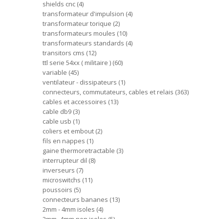
shields cnc
4
transformateur d'impulsion
4
transformateur torique
2
transformateurs moules
10
transformateurs standards
4
transitors cms
12
ttl serie 54xx ( militaire )
60
variable
45
ventilateur - dissipateurs
1
connecteurs, commutateurs, cables et relais
363
cables et accessoires
13
cable db9
3
cable usb
1
coliers et embout
2
fils en nappes
1
gaine thermoretractable
3
interrupteur dil
8
inverseurs
7
microswitchs
11
poussoirs
5
connecteurs bananes
13
2mm - 4mm isoles
4