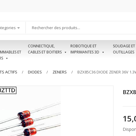
ategories
CONNECTIQUE,
ROBOTIQUE ET
SOUDAGE ET
MMABLES ET
CABLES ET BOITIERS
IMPRIMANTES 3D
OUTILLAGES
RS
S ACTIFS
DIODES
ZENERS
BZX85C36 DIODE ZENER 36V 1.
BZX8
Disponi