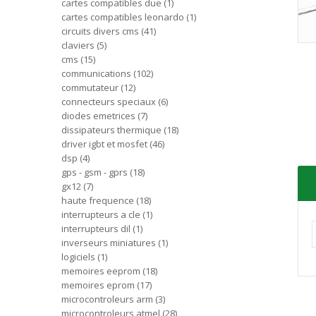
cartes compatibles due
1
cartes compatibles leonardo
1
circuits divers cms
41
claviers
5
cms
15
communications
102
commutateur
12
connecteurs speciaux
6
diodes emetrices
7
dissipateurs thermique
18
driver igbt et mosfet
46
dsp
4
gps - gsm - gprs
18
gx12
7
haute frequence
18
interrupteurs a cle
1
interrupteurs dil
1
inverseurs miniatures
1
logiciels
1
memoires eeprom
18
memoires eprom
17
microcontroleurs arm
3
microcontroleurs atmel
28