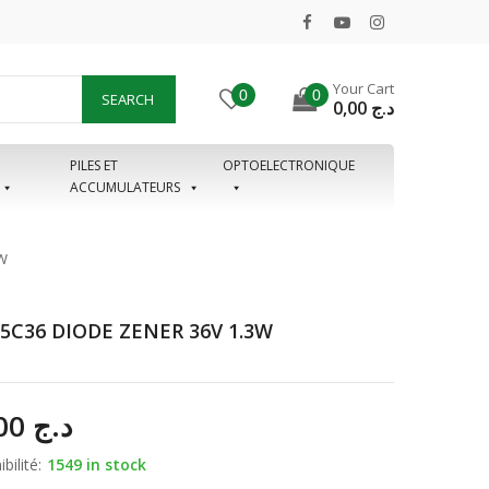
Your Cart
0
0
SEARCH
0,00
د.ج
PILES ET
OPTOELECTRONIQUE
ACCUMULATEURS
3W
5C36 DIODE ZENER 36V 1.3W
15,00
د.ج
bilité:
1549 in stock