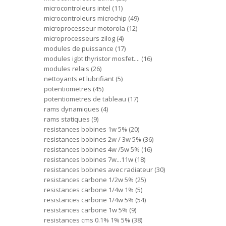
microcontroleurs intel
11
microcontroleurs microchip
49
microprocesseur motorola
12
microprocesseurs zilog
4
modules de puissance
17
modules igbt thyristor mosfet....
16
modules relais
26
nettoyants et lubrifiant
5
potentiometres
45
potentiometres de tableau
17
rams dynamiques
4
rams statiques
9
resistances bobines 1w 5%
20
resistances bobines 2w / 3w 5%
36
resistances bobines 4w /5w 5%
16
resistances bobines 7w...11w
18
resistances bobines avec radiateur
30
resistances carbone 1/2w 5%
25
resistances carbone 1/4w 1%
5
resistances carbone 1/4w 5%
54
resistances carbone 1w 5%
9
resistances cms 0.1% 1% 5%
38