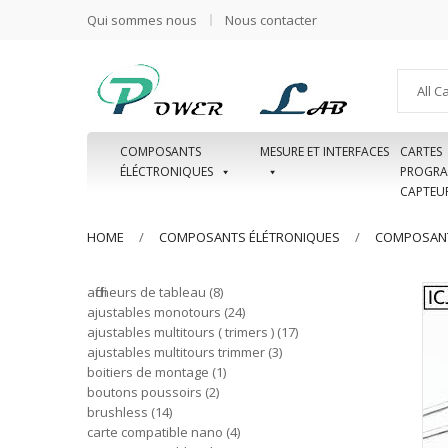
Qui sommes nous
Nous contacter
All C
COMPOSANTS
MESURE ET INTERFACES
CARTES
ÉLÉCTRONIQUES
PROGRA
CAPTEU
HOME
COMPOSANTS ÉLÉTRONIQUES
COMPOSANT
afficheurs de tableau
8
ajustables monotours
24
ajustables multitours ( trimers )
17
ajustables multitours trimmer
3
boitiers de montage
1
boutons poussoirs
2
brushless
14
carte compatible nano
4