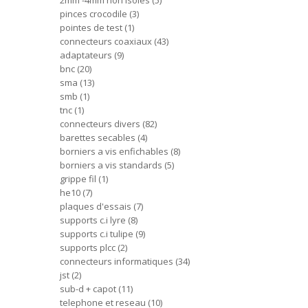
2mm -4mm non isoles
5
pinces crocodile
3
pointes de test
1
connecteurs coaxiaux
43
adaptateurs
9
bnc
20
sma
13
smb
1
tnc
1
connecteurs divers
82
barettes secables
4
borniers a vis enfichables
8
borniers a vis standards
5
grippe fil
1
he10
7
plaques d'essais
7
supports c.i lyre
8
supports c.i tulipe
9
supports plcc
2
connecteurs informatiques
34
jst
2
sub-d + capot
11
telephone et reseau
10