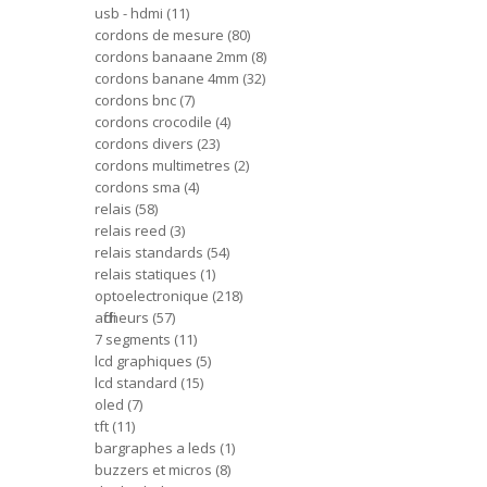
usb - hdmi
11
cordons de mesure
80
cordons banaane 2mm
8
cordons banane 4mm
32
cordons bnc
7
cordons crocodile
4
cordons divers
23
cordons multimetres
2
cordons sma
4
relais
58
relais reed
3
relais standards
54
relais statiques
1
optoelectronique
218
afficheurs
57
7 segments
11
lcd graphiques
5
lcd standard
15
oled
7
tft
11
bargraphes a leds
1
buzzers et micros
8