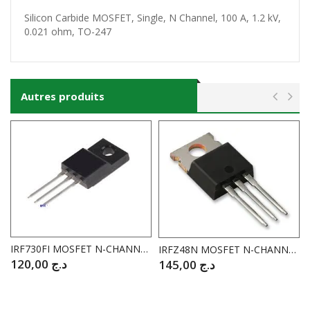
Silicon Carbide MOSFET, Single, N Channel, 100 A, 1.2 kV,
0.021 ohm, TO-247
Autres produits
IRF730FI MOSFET N-CHANNEL 400V / 3.5A
IRFZ48N MOSFET N-CHANNEL 55V / 64A
120,00
د.ج
145,00
د.ج