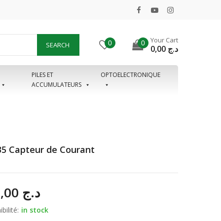
Your Cart
0
0
SEARCH
0,00
د.ج
PILES ET
OPTOELECTRONIQUE
ACCUMULATEURS
5 Capteur de Courant
250,00
د.ج
bilité:
in stock