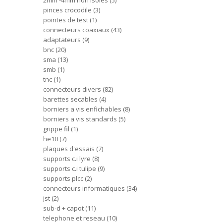
2mm -4mm non isoles
5
pinces crocodile
3
pointes de test
1
connecteurs coaxiaux
43
adaptateurs
9
bnc
20
sma
13
smb
1
tnc
1
connecteurs divers
82
barettes secables
4
borniers a vis enfichables
8
borniers a vis standards
5
grippe fil
1
he10
7
plaques d'essais
7
supports c.i lyre
8
supports c.i tulipe
9
supports plcc
2
connecteurs informatiques
34
jst
2
sub-d + capot
11
telephone et reseau
10