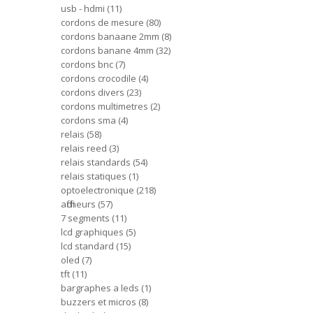
usb - hdmi
11
cordons de mesure
80
cordons banaane 2mm
8
cordons banane 4mm
32
cordons bnc
7
cordons crocodile
4
cordons divers
23
cordons multimetres
2
cordons sma
4
relais
58
relais reed
3
relais standards
54
relais statiques
1
optoelectronique
218
afficheurs
57
7 segments
11
lcd graphiques
5
lcd standard
15
oled
7
tft
11
bargraphes a leds
1
buzzers et micros
8