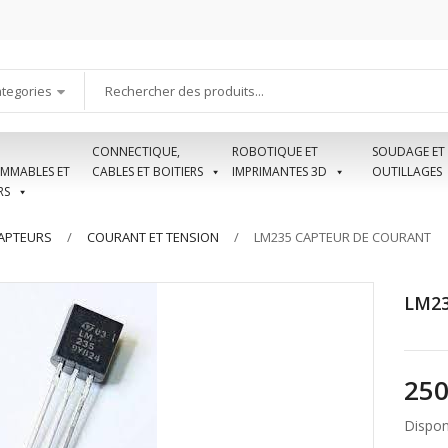
ategories
CONNECTIQUE,
ROBOTIQUE ET
SOUDAGE ET
MMABLES ET
CABLES ET BOITIERS
IMPRIMANTES 3D
OUTILLAGES
RS
APTEURS
COURANT ET TENSION
LM235 CAPTEUR DE COURANT
LM23
Disponi