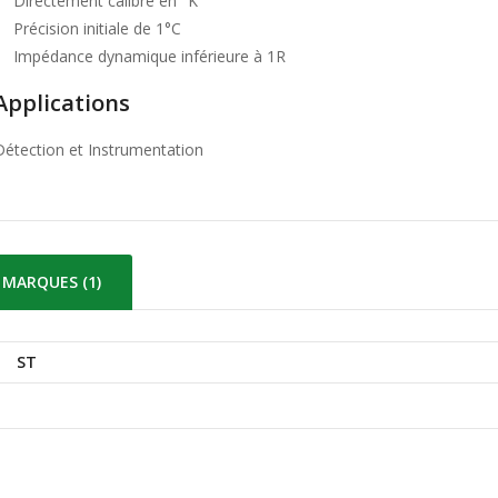
Directement calibré en °K
Précision initiale de 1°C
Impédance dynamique inférieure à 1R
Applications
Détection et Instrumentation
MARQUES (1)
ST