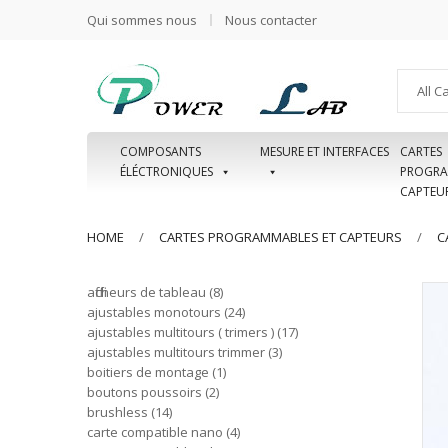
Qui sommes nous
Nous contacter
All C
COMPOSANTS
MESURE ET INTERFACES
CARTES
ÉLÉCTRONIQUES
PROGRA
CAPTEU
HOME
CARTES PROGRAMMABLES ET CAPTEURS
C
afficheurs de tableau
8
ajustables monotours
24
ajustables multitours ( trimers )
17
ajustables multitours trimmer
3
boitiers de montage
1
boutons poussoirs
2
brushless
14
carte compatible nano
4