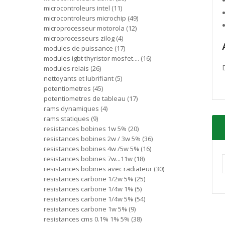
microcontroleurs intel
11
microcontroleurs microchip
49
microprocesseur motorola
12
microprocesseurs zilog
4
modules de puissance
17
modules igbt thyristor mosfet....
16
modules relais
26
nettoyants et lubrifiant
5
potentiometres
45
potentiometres de tableau
17
rams dynamiques
4
rams statiques
9
resistances bobines 1w 5%
20
resistances bobines 2w / 3w 5%
36
resistances bobines 4w /5w 5%
16
resistances bobines 7w...11w
18
resistances bobines avec radiateur
30
resistances carbone 1/2w 5%
25
resistances carbone 1/4w 1%
5
resistances carbone 1/4w 5%
54
resistances carbone 1w 5%
9
resistances cms 0.1% 1% 5%
38