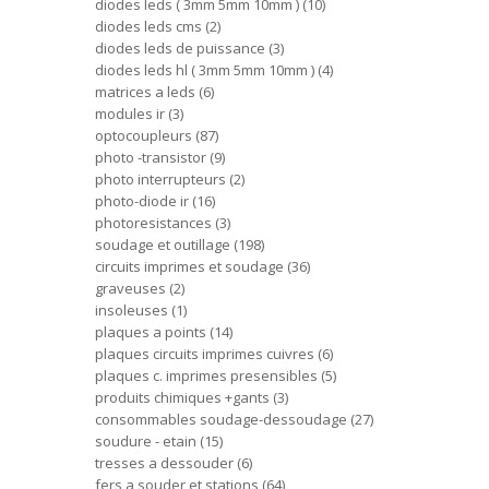
diodes leds ( 3mm 5mm 10mm )
10
diodes leds cms
2
diodes leds de puissance
3
diodes leds hl ( 3mm 5mm 10mm )
4
matrices a leds
6
modules ir
3
optocoupleurs
87
photo -transistor
9
photo interrupteurs
2
photo-diode ir
16
photoresistances
3
soudage et outillage
198
circuits imprimes et soudage
36
graveuses
2
insoleuses
1
plaques a points
14
plaques circuits imprimes cuivres
6
plaques c. imprimes presensibles
5
produits chimiques +gants
3
consommables soudage-dessoudage
27
soudure - etain
15
tresses a dessouder
6
fers a souder et stations
64