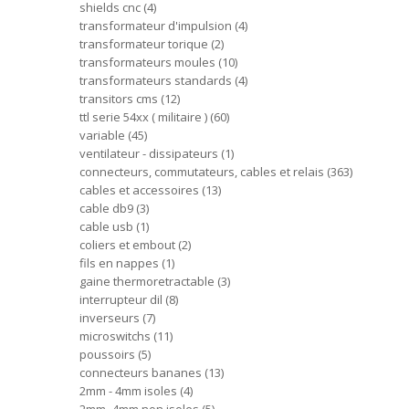
shields cnc
4
transformateur d'impulsion
4
transformateur torique
2
transformateurs moules
10
transformateurs standards
4
transitors cms
12
ttl serie 54xx ( militaire )
60
variable
45
ventilateur - dissipateurs
1
connecteurs, commutateurs, cables et relais
363
cables et accessoires
13
cable db9
3
cable usb
1
coliers et embout
2
fils en nappes
1
gaine thermoretractable
3
interrupteur dil
8
inverseurs
7
microswitchs
11
poussoirs
5
connecteurs bananes
13
2mm - 4mm isoles
4