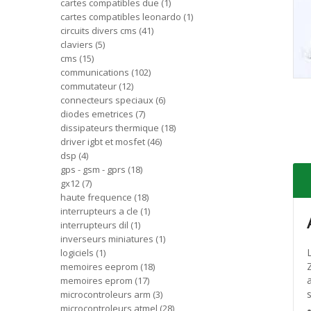
cartes compatibles due
1
cartes compatibles leonardo
1
circuits divers cms
41
claviers
5
cms
15
communications
102
commutateur
12
connecteurs speciaux
6
diodes emetrices
7
dissipateurs thermique
18
driver igbt et mosfet
46
dsp
4
gps - gsm - gprs
18
gx12
7
haute frequence
18
interrupteurs a cle
1
interrupteurs dil
1
inverseurs miniatures
1
logiciels
1
memoires eeprom
18
memoires eprom
17
microcontroleurs arm
3
microcontroleurs atmel
28