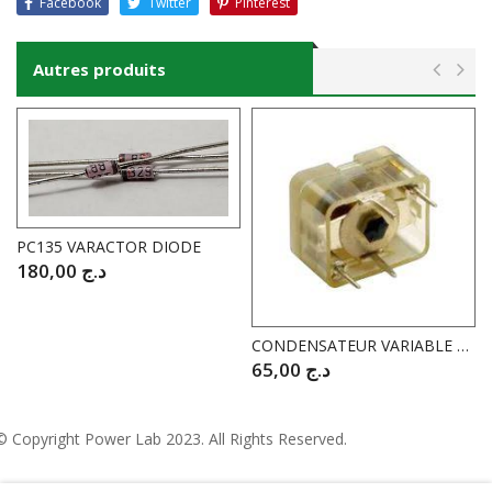
Facebook
Twitter
Pinterest
Autres produits
PC135 VARACTOR DIODE
180,00
د.ج
CONDENSATEUR VARIABLE VERT 2PF….22PF
65,00
د.ج
© Copyright
Power Lab 2023
. All Rights Reserved.