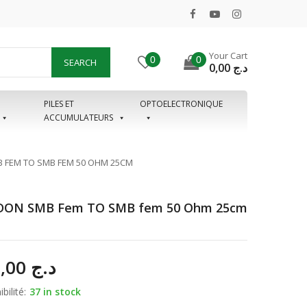
Your Cart
0
0
SEARCH
0,00
د.ج
PILES ET
OPTOELECTRONIQUE
ACCUMULATEURS
 FEM TO SMB FEM 50 OHM 25CM
ON SMB Fem TO SMB fem 50 Ohm 25cm
350,00
د.ج
bilité:
37 in stock