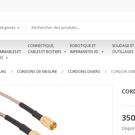
ategories
CONNECTIQUE,
ROBOTIQUE ET
SOUDAGE ET
MMABLES ET
CABLES ET BOITIERS
IMPRIMANTES 3D
OUTILLAGES
RS
AIS
CORDONS DE MESURE
CORDONS DIVERS
CORDON SMB
CORD
Disponi