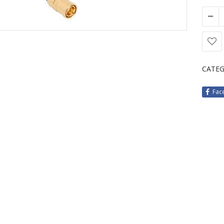
CATEG
Fac