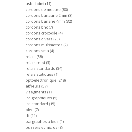
usb - hdmi
11
cordons de mesure
80
cordons banaane 2mm
8
cordons banane 4mm
32
cordons bnc
7
cordons crocodile
4
cordons divers
23
cordons multimetres
2
cordons sma
4
relais
58
relais reed
3
relais standards
54
relais statiques
1
optoelectronique
218
afficheurs
57
7 segments
11
lcd graphiques
5
lcd standard
15
oled
7
tft
11
bargraphes a leds
1
buzzers et micros
8