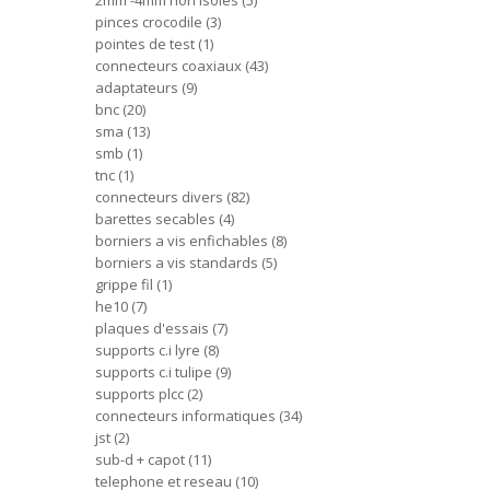
2mm -4mm non isoles
5
pinces crocodile
3
pointes de test
1
connecteurs coaxiaux
43
adaptateurs
9
bnc
20
sma
13
smb
1
tnc
1
connecteurs divers
82
barettes secables
4
borniers a vis enfichables
8
borniers a vis standards
5
grippe fil
1
he10
7
plaques d'essais
7
supports c.i lyre
8
supports c.i tulipe
9
supports plcc
2
connecteurs informatiques
34
jst
2
sub-d + capot
11
telephone et reseau
10