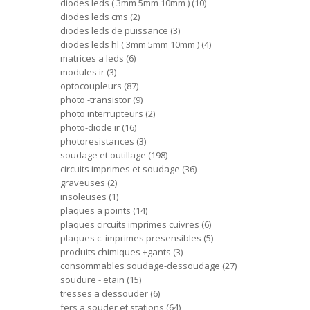
diodes leds ( 3mm 5mm 10mm )
10
diodes leds cms
2
diodes leds de puissance
3
diodes leds hl ( 3mm 5mm 10mm )
4
matrices a leds
6
modules ir
3
optocoupleurs
87
photo -transistor
9
photo interrupteurs
2
photo-diode ir
16
photoresistances
3
soudage et outillage
198
circuits imprimes et soudage
36
graveuses
2
insoleuses
1
plaques a points
14
plaques circuits imprimes cuivres
6
plaques c. imprimes presensibles
5
produits chimiques +gants
3
consommables soudage-dessoudage
27
soudure - etain
15
tresses a dessouder
6
fers a souder et stations
64