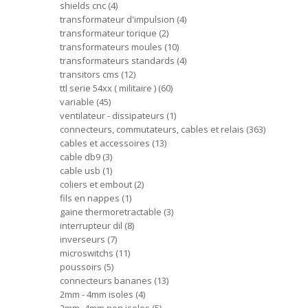
shields cnc
4
transformateur d'impulsion
4
transformateur torique
2
transformateurs moules
10
transformateurs standards
4
transitors cms
12
ttl serie 54xx ( militaire )
60
variable
45
ventilateur - dissipateurs
1
connecteurs, commutateurs, cables et relais
363
cables et accessoires
13
cable db9
3
cable usb
1
coliers et embout
2
fils en nappes
1
gaine thermoretractable
3
interrupteur dil
8
inverseurs
7
microswitchs
11
poussoirs
5
connecteurs bananes
13
2mm - 4mm isoles
4