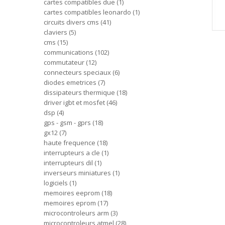
cartes compatibles due
1
cartes compatibles leonardo
1
circuits divers cms
41
claviers
5
cms
15
communications
102
commutateur
12
connecteurs speciaux
6
diodes emetrices
7
dissipateurs thermique
18
driver igbt et mosfet
46
dsp
4
gps - gsm - gprs
18
gx12
7
haute frequence
18
interrupteurs a cle
1
interrupteurs dil
1
inverseurs miniatures
1
logiciels
1
memoires eeprom
18
memoires eprom
17
microcontroleurs arm
3
microcontroleurs atmel
28