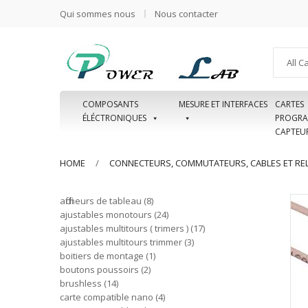
Qui sommes nous
Nous contacter
All C
COMPOSANTS
MESURE ET INTERFACES
CARTES
ÉLÉCTRONIQUES
PROGRA
CAPTEU
HOME
CONNECTEURS, COMMUTATEURS, CABLES ET REL
afficheurs de tableau
8
ajustables monotours
24
ajustables multitours ( trimers )
17
ajustables multitours trimmer
3
boitiers de montage
1
boutons poussoirs
2
brushless
14
carte compatible nano
4