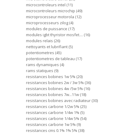
microcontroleurs intel
11
microcontroleurs microchip
49
microprocesseur motorola
12
microprocesseurs zilog
4
modules de puissance
17
modules igbt thyristor mosfet....
16
modules relais
26
nettoyants et lubrifiant
5
potentiometres
45
potentiometres de tableau
17
rams dynamiques
4
rams statiques
9
resistances bobines 1w 5%
20
resistances bobines 2w / 3w 5%
36
resistances bobines 4w /5w 5%
16
resistances bobines 7w...11w
18
resistances bobines avec radiateur
30
resistances carbone 1/2w 5%
25
resistances carbone 1/4w 1%
5
resistances carbone 1/4w 5%
54
resistances carbone 1w 5%
9
resistances cms 0.1% 1% 5%
38