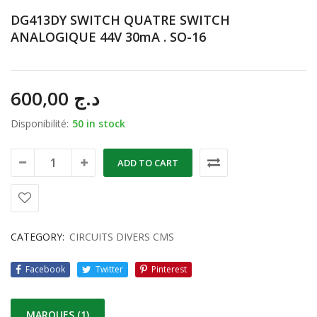
DG413DY SWITCH QUATRE SWITCH
ANALOGIQUE 44V 30mA . SO-16
600,00
د.ج
Disponibilité:
50 in stock
ADD TO CART
CATEGORY:
CIRCUITS DIVERS CMS
Facebook
Twitter
Pinterest
MARQUES (1)