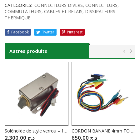
CATEGORIES:
CONNECTEURS DIVERS
,
CONNECTEURS,
COMMUTATEURS, CABLES ET RELAIS
,
DISSIPATEURS
THERMIQUE
Facebook
Twitter
Pinterest
Autres produits
Solénoïde de style verrou – 12VDC Sérrure electronique G.MODEL
CORDON BANANE 4mm TO CROCODILE ROUGE PRO
2.300,00
د.ج
650,00
د.ج