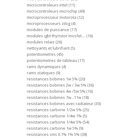
microcontroleurs intel
11
microcontroleurs microchip
49
microprocesseur motorola
12
microprocesseurs zilog
4
modules de puissance
17
modules igbt thyristor mosfet....
16
modules relais
26
nettoyants et lubrifiant
5
potentiometres
45
potentiometres de tableau
17
rams dynamiques
4
rams statiques
9
resistances bobines 1w 5%
20
resistances bobines 2w / 3w 5%
36
resistances bobines 4w /5w 5%
16
resistances bobines 7w...11w
18
resistances bobines avec radiateur
30
resistances carbone 1/2w 5%
25
resistances carbone 1/4w 1%
5
resistances carbone 1/4w 5%
54
resistances carbone 1w 5%
9
resistances cms 0.1% 1% 5%
38