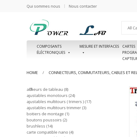
Qui sommes nous
Nous contacter
All C
COMPOSANTS
MESURE ET INTERFACES
CARTES
ÉLÉCTRONIQUES
PROGRA
CAPTEU
HOME
CONNECTEURS, COMMUTATEURS, CABLES ET REL
afficheurs de tableau
8
ajustables monotours
24
ajustables multitours ( trimers )
17
ajustables multitours trimmer
3
boitiers de montage
1
boutons poussoirs
2
brushless
14
carte compatible nano
4