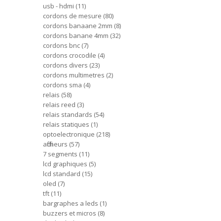
usb - hdmi
11
cordons de mesure
80
cordons banaane 2mm
8
cordons banane 4mm
32
cordons bnc
7
cordons crocodile
4
cordons divers
23
cordons multimetres
2
cordons sma
4
relais
58
relais reed
3
relais standards
54
relais statiques
1
optoelectronique
218
afficheurs
57
7 segments
11
lcd graphiques
5
lcd standard
15
oled
7
tft
11
bargraphes a leds
1
buzzers et micros
8