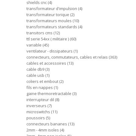
shields cnc
4
transformateur d'impulsion
4
transformateur torique
2
transformateurs moules
10
transformateurs standards
4
transitors cms
12
ttl serie 54xx ( militaire )
60
variable
45
ventilateur - dissipateurs
1
connecteurs, commutateurs, cables et relais
363
cables et accessoires
13
cable db9
3
cable usb
1
coliers et embout
2
fils en nappes
1
gaine thermoretractable
3
interrupteur dil
8
inverseurs
7
microswitchs
11
poussoirs
5
connecteurs bananes
13
2mm - 4mm isoles
4