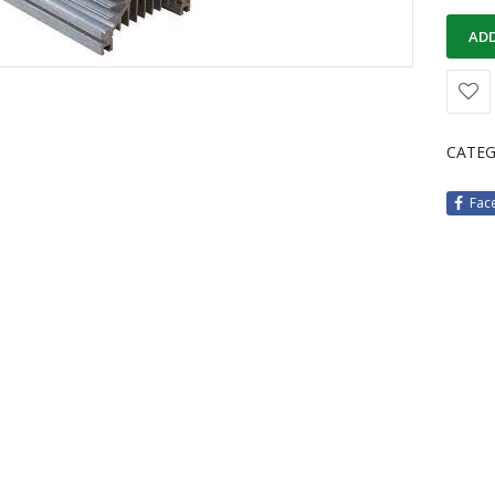
ADD
CATEG
Fac