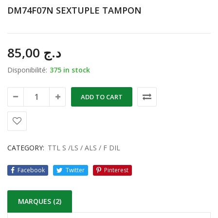
DM74F07N SEXTUPLE TAMPON
85,00
د.ج
Disponibilité:
375 in stock
ADD TO CART
CATEGORY:
TTL S /LS / ALS / F DIL
Facebook
Twitter
Pinterest
MARQUES (2)