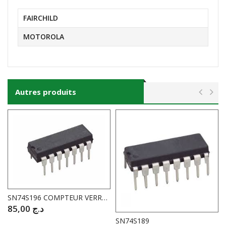
FAIRCHILD
MOTOROLA
Autres produits
SN74S196 COMPTEUR VERROUILLABLE PROG BINAIRE BCD
85,00
د.ج
SN74S189