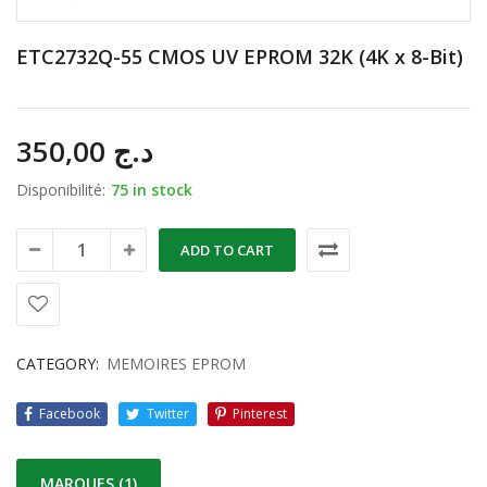
ETC2732Q-55 CMOS UV EPROM 32K (4K x 8-Bit)
350,00
د.ج
Disponibilité:
75 in stock
ADD TO CART
CATEGORY:
MEMOIRES EPROM
Facebook
Twitter
Pinterest
MARQUES (1)