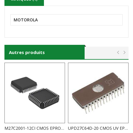
MOTOROLA
Autres produits
M27C2001-12CI CMOS EPROM (256K x 8-Bit) 120ns CMS PLCC-32
UPD27C64D-20 CMOS UV EPROM 64K (8.192K x 8-Bit)