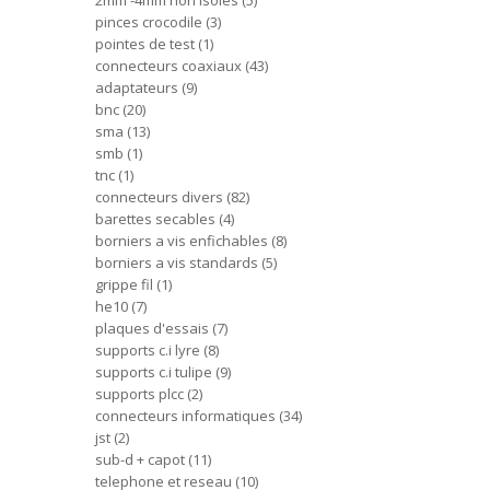
2mm -4mm non isoles
5
pinces crocodile
3
pointes de test
1
connecteurs coaxiaux
43
adaptateurs
9
bnc
20
sma
13
smb
1
tnc
1
connecteurs divers
82
barettes secables
4
borniers a vis enfichables
8
borniers a vis standards
5
grippe fil
1
he10
7
plaques d'essais
7
supports c.i lyre
8
supports c.i tulipe
9
supports plcc
2
connecteurs informatiques
34
jst
2
sub-d + capot
11
telephone et reseau
10