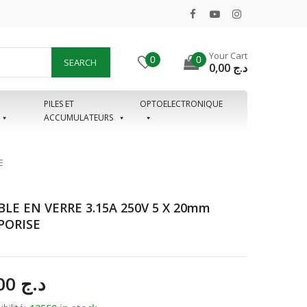
Your Cart
0
0
SEARCH
0,00
د.ج
PILES ET
OPTOELECTRONIQUE
ACCUMULATEURS
E
BLE EN VERRE 3.15A 250V 5 X 20mm
PORISE
10,00
د.ج