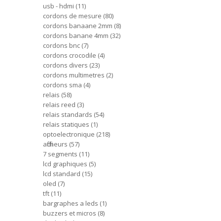
usb - hdmi
11
cordons de mesure
80
cordons banaane 2mm
8
cordons banane 4mm
32
cordons bnc
7
cordons crocodile
4
cordons divers
23
cordons multimetres
2
cordons sma
4
relais
58
relais reed
3
relais standards
54
relais statiques
1
optoelectronique
218
afficheurs
57
7 segments
11
lcd graphiques
5
lcd standard
15
oled
7
tft
11
bargraphes a leds
1
buzzers et micros
8