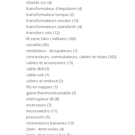
shields cnc
4
transformateur d'impulsion
4
transformateur torique
2
transformateurs moules
10
transformateurs standards
4
transitors cms
12
ttl serie 54xx ( militaire )
60
variable
45
ventilateur - dissipateurs
1
connecteurs, commutateurs, cables et relais
363
cables et accessoires
13
cable db9
3
cable usb
1
coliers et embout
2
fils en nappes
1
gaine thermoretractable
3
interrupteur dil
8
inverseurs
7
microswitchs
11
poussoirs
5
connecteurs bananes
13
2mm - 4mm isoles
4