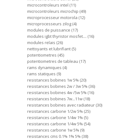
microcontroleurs intel
11
microcontroleurs microchip
49
microprocesseur motorola
12
microprocesseurs zilog
4
modules de puissance
17
modules igbt thyristor mosfet....
16
modules relais
26
nettoyants et lubrifiant
5
potentiometres
45
potentiometres de tableau
17
rams dynamiques
4
rams statiques
9
resistances bobines 1w 5%
20
resistances bobines 2w / 3w 5%
36
resistances bobines 4w /5w 5%
16
resistances bobines 7w...11w
18
resistances bobines avec radiateur
30
resistances carbone 1/2w 5%
25
resistances carbone 1/4w 1%
5
resistances carbone 1/4w 5%
54
resistances carbone 1w 5%
9
resistances cms 0.1% 1% 5%
38