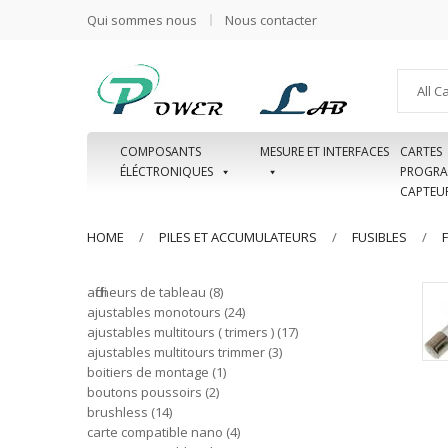
Qui sommes nous
Nous contacter
All C
COMPOSANTS
MESURE ET INTERFACES
CARTES
ÉLÉCTRONIQUES
PROGRA
CAPTEU
HOME
PILES ET ACCUMULATEURS
FUSIBLES
afficheurs de tableau
8
ajustables monotours
24
ajustables multitours ( trimers )
17
ajustables multitours trimmer
3
boitiers de montage
1
boutons poussoirs
2
brushless
14
carte compatible nano
4