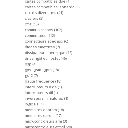
cartes compatibles due
1
cartes compatibles leonardo
1
circuits divers cms
41
claviers
5
cms
15
communications
102
commutateur
12
connecteurs speciaux
6
diodes emetrices
7
dissipateurs thermique
18
driver igbt et mosfet
46
dsp
4
gps - gsm - gprs
18
gx12
7
haute frequence
18
interrupteurs a cle
1
interrupteurs dil
1
inverseurs miniatures
1
logiciels
1
memoires eeprom
18
memoires eprom
17
microcontroleurs arm
3
microcontroleurs atmel
28