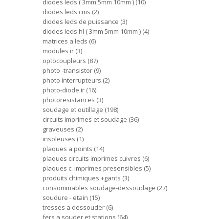
diodes leds ( 3mm 5mm 10mm )
10
diodes leds cms
2
diodes leds de puissance
3
diodes leds hl ( 3mm 5mm 10mm )
4
matrices a leds
6
modules ir
3
optocoupleurs
87
photo -transistor
9
photo interrupteurs
2
photo-diode ir
16
photoresistances
3
soudage et outillage
198
circuits imprimes et soudage
36
graveuses
2
insoleuses
1
plaques a points
14
plaques circuits imprimes cuivres
6
plaques c. imprimes presensibles
5
produits chimiques +gants
3
consommables soudage-dessoudage
27
soudure - etain
15
tresses a dessouder
6
fers a souder et stations
64