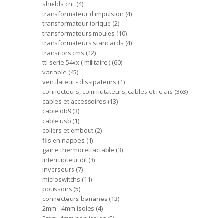
shields cnc
4
transformateur d'impulsion
4
transformateur torique
2
transformateurs moules
10
transformateurs standards
4
transitors cms
12
ttl serie 54xx ( militaire )
60
variable
45
ventilateur - dissipateurs
1
connecteurs, commutateurs, cables et relais
363
cables et accessoires
13
cable db9
3
cable usb
1
coliers et embout
2
fils en nappes
1
gaine thermoretractable
3
interrupteur dil
8
inverseurs
7
microswitchs
11
poussoirs
5
connecteurs bananes
13
2mm - 4mm isoles
4