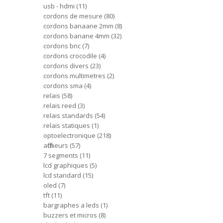
usb - hdmi
11
cordons de mesure
80
cordons banaane 2mm
8
cordons banane 4mm
32
cordons bnc
7
cordons crocodile
4
cordons divers
23
cordons multimetres
2
cordons sma
4
relais
58
relais reed
3
relais standards
54
relais statiques
1
optoelectronique
218
afficheurs
57
7 segments
11
lcd graphiques
5
lcd standard
15
oled
7
tft
11
bargraphes a leds
1
buzzers et micros
8