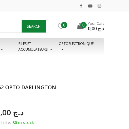
Your Cart
0
0
SEARCH
0,00
د.ج
PILES ET
OPTOELECTRONIQUE
ACCUMULATEURS
G2 OPTO DARLINGTON
150,00
د.ج
bilité:
80 in stock