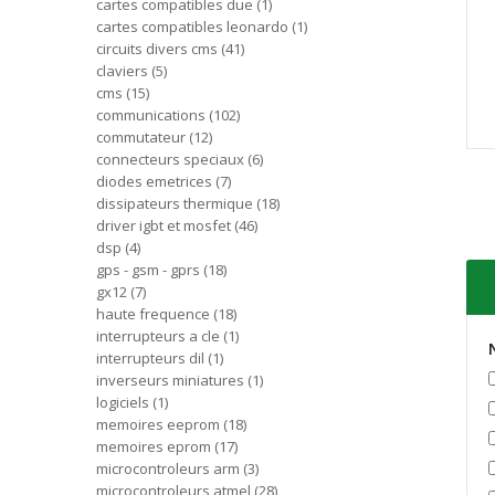
cartes compatibles due
1
cartes compatibles leonardo
1
circuits divers cms
41
claviers
5
cms
15
communications
102
commutateur
12
connecteurs speciaux
6
diodes emetrices
7
dissipateurs thermique
18
driver igbt et mosfet
46
dsp
4
gps - gsm - gprs
18
gx12
7
haute frequence
18
interrupteurs a cle
1
interrupteurs dil
1
inverseurs miniatures
1
logiciels
1
memoires eeprom
18
memoires eprom
17
microcontroleurs arm
3
microcontroleurs atmel
28