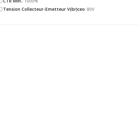
CTR Min.
: 1000%
Tension Collecteur-Emetteur V(br)ceo
: 80V