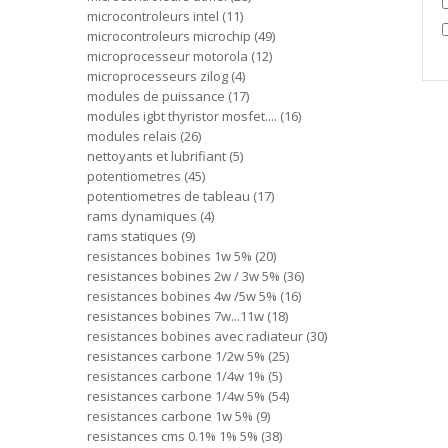
microcontroleurs intel
11
microcontroleurs microchip
49
microprocesseur motorola
12
microprocesseurs zilog
4
modules de puissance
17
modules igbt thyristor mosfet....
16
modules relais
26
nettoyants et lubrifiant
5
potentiometres
45
potentiometres de tableau
17
rams dynamiques
4
rams statiques
9
resistances bobines 1w 5%
20
resistances bobines 2w / 3w 5%
36
resistances bobines 4w /5w 5%
16
resistances bobines 7w...11w
18
resistances bobines avec radiateur
30
resistances carbone 1/2w 5%
25
resistances carbone 1/4w 1%
5
resistances carbone 1/4w 5%
54
resistances carbone 1w 5%
9
resistances cms 0.1% 1% 5%
38