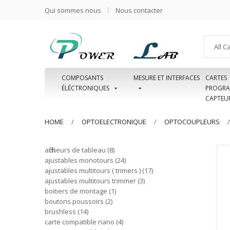
Qui sommes nous
Nous contacter
All C
COMPOSANTS
MESURE ET INTERFACES
CARTES
ÉLÉCTRONIQUES
PROGRA
CAPTEU
HOME
OPTOELECTRONIQUE
OPTOCOUPLEURS
afficheurs de tableau
8
ajustables monotours
24
ajustables multitours ( trimers )
17
ajustables multitours trimmer
3
boitiers de montage
1
boutons poussoirs
2
brushless
14
carte compatible nano
4