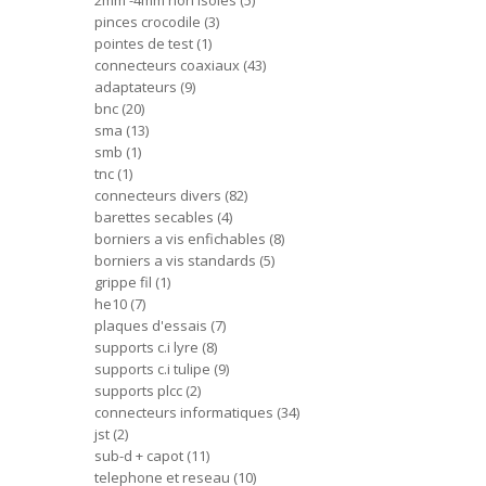
2mm -4mm non isoles
5
pinces crocodile
3
pointes de test
1
connecteurs coaxiaux
43
adaptateurs
9
bnc
20
sma
13
smb
1
tnc
1
connecteurs divers
82
barettes secables
4
borniers a vis enfichables
8
borniers a vis standards
5
grippe fil
1
he10
7
plaques d'essais
7
supports c.i lyre
8
supports c.i tulipe
9
supports plcc
2
connecteurs informatiques
34
jst
2
sub-d + capot
11
telephone et reseau
10