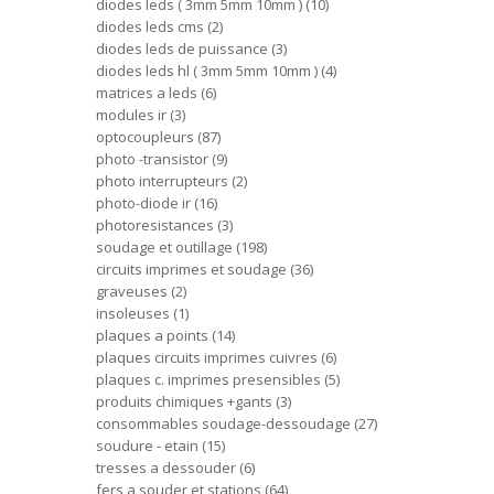
diodes leds ( 3mm 5mm 10mm )
10
diodes leds cms
2
diodes leds de puissance
3
diodes leds hl ( 3mm 5mm 10mm )
4
matrices a leds
6
modules ir
3
optocoupleurs
87
photo -transistor
9
photo interrupteurs
2
photo-diode ir
16
photoresistances
3
soudage et outillage
198
circuits imprimes et soudage
36
graveuses
2
insoleuses
1
plaques a points
14
plaques circuits imprimes cuivres
6
plaques c. imprimes presensibles
5
produits chimiques +gants
3
consommables soudage-dessoudage
27
soudure - etain
15
tresses a dessouder
6
fers a souder et stations
64