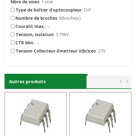
Nbre de voies
: 1 voie
Type de boîtier d’optocoupleur
: DIP
Nombre de broches
: 8Broche(s)
Courant max.
: –
Tension, isolation
: 3.75kV
CTR Min.
: –
Tension Collecteur-Emetteur V(br)ceo
: 27V
Autres produits