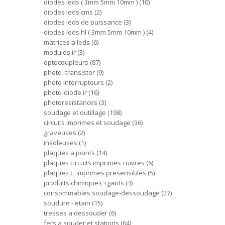
diodes leds ( 3mm 5mm 10mm )
10
diodes leds cms
2
diodes leds de puissance
3
diodes leds hl ( 3mm 5mm 10mm )
4
matrices a leds
6
modules ir
3
optocoupleurs
87
photo -transistor
9
photo interrupteurs
2
photo-diode ir
16
photoresistances
3
soudage et outillage
198
circuits imprimes et soudage
36
graveuses
2
insoleuses
1
plaques a points
14
plaques circuits imprimes cuivres
6
plaques c. imprimes presensibles
5
produits chimiques +gants
3
consommables soudage-dessoudage
27
soudure - etain
15
tresses a dessouder
6
fers a souder et stations
64