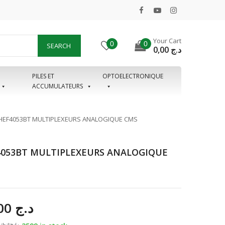
Your Cart
0
0
SEARCH
0,00
د.ج
PILES ET
OPTOELECTRONIQUE
ACCUMULATEURS
HEF4053BT MULTIPLEXEURS ANALOGIQUE CMS
4053BT MULTIPLEXEURS ANALOGIQUE
75,00
د.ج