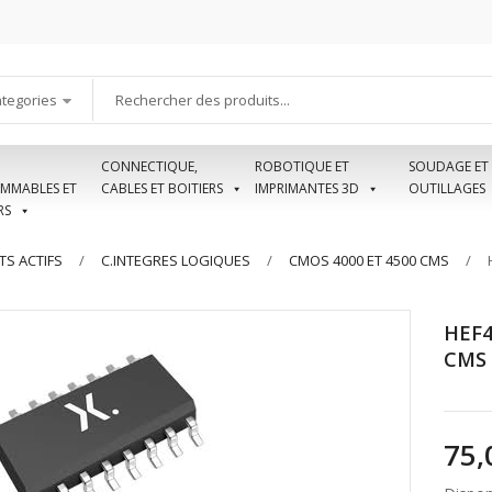
ategories
CONNECTIQUE,
ROBOTIQUE ET
SOUDAGE ET
MMABLES ET
CABLES ET BOITIERS
IMPRIMANTES 3D
OUTILLAGES
RS
S ACTIFS
C.INTEGRES LOGIQUES
CMOS 4000 ET 4500 CMS
HEF
CMS