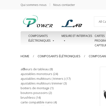
Qui sommes nous
Nous contacter
All C
COMPOSANTS
MESURE ET INTERFACES
CARTES
ÉLÉCTRONIQUES
PROGRA
CAPTEU
HOME
COMPOSANTS ÉLÉTRONIQUES
COMPOSANT
afficheurs de tableau
8
ajustables monotours
24
ajustables multitours ( trimers )
17
ajustables multitours trimmer
3
boitiers de montage
1
boutons poussoirs
2
brushless
14
carte compatible nano
4