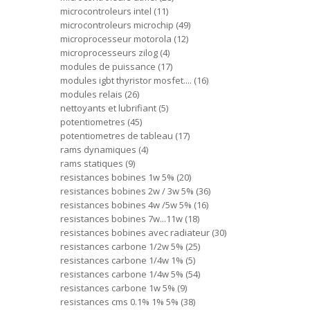
microcontroleurs intel
11
microcontroleurs microchip
49
microprocesseur motorola
12
microprocesseurs zilog
4
modules de puissance
17
modules igbt thyristor mosfet....
16
modules relais
26
nettoyants et lubrifiant
5
potentiometres
45
potentiometres de tableau
17
rams dynamiques
4
rams statiques
9
resistances bobines 1w 5%
20
resistances bobines 2w / 3w 5%
36
resistances bobines 4w /5w 5%
16
resistances bobines 7w...11w
18
resistances bobines avec radiateur
30
resistances carbone 1/2w 5%
25
resistances carbone 1/4w 1%
5
resistances carbone 1/4w 5%
54
resistances carbone 1w 5%
9
resistances cms 0.1% 1% 5%
38