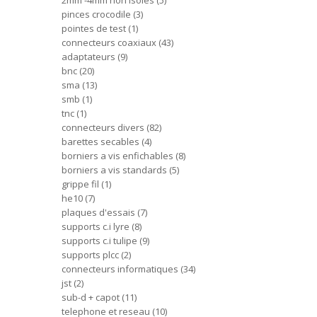
2mm -4mm non isoles
5
pinces crocodile
3
pointes de test
1
connecteurs coaxiaux
43
adaptateurs
9
bnc
20
sma
13
smb
1
tnc
1
connecteurs divers
82
barettes secables
4
borniers a vis enfichables
8
borniers a vis standards
5
grippe fil
1
he10
7
plaques d'essais
7
supports c.i lyre
8
supports c.i tulipe
9
supports plcc
2
connecteurs informatiques
34
jst
2
sub-d + capot
11
telephone et reseau
10