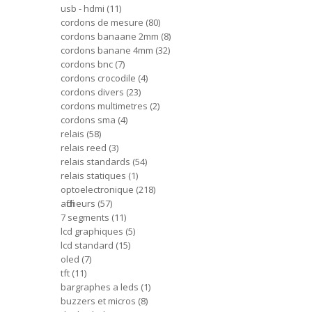
usb - hdmi
11
cordons de mesure
80
cordons banaane 2mm
8
cordons banane 4mm
32
cordons bnc
7
cordons crocodile
4
cordons divers
23
cordons multimetres
2
cordons sma
4
relais
58
relais reed
3
relais standards
54
relais statiques
1
optoelectronique
218
afficheurs
57
7 segments
11
lcd graphiques
5
lcd standard
15
oled
7
tft
11
bargraphes a leds
1
buzzers et micros
8