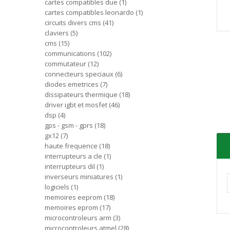
cartes compatibles due
1
cartes compatibles leonardo
1
circuits divers cms
41
claviers
5
cms
15
communications
102
commutateur
12
connecteurs speciaux
6
diodes emetrices
7
dissipateurs thermique
18
driver igbt et mosfet
46
dsp
4
gps - gsm - gprs
18
gx12
7
haute frequence
18
interrupteurs a cle
1
interrupteurs dil
1
inverseurs miniatures
1
logiciels
1
memoires eeprom
18
memoires eprom
17
microcontroleurs arm
3
microcontroleurs atmel
28