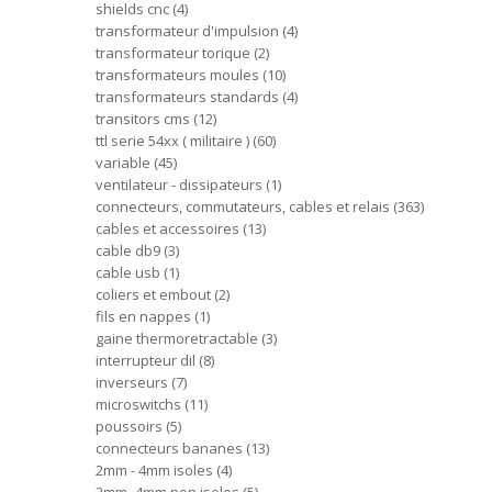
shields cnc
4
transformateur d'impulsion
4
transformateur torique
2
transformateurs moules
10
transformateurs standards
4
transitors cms
12
ttl serie 54xx ( militaire )
60
variable
45
ventilateur - dissipateurs
1
connecteurs, commutateurs, cables et relais
363
cables et accessoires
13
cable db9
3
cable usb
1
coliers et embout
2
fils en nappes
1
gaine thermoretractable
3
interrupteur dil
8
inverseurs
7
microswitchs
11
poussoirs
5
connecteurs bananes
13
2mm - 4mm isoles
4