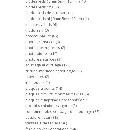
diodes leds ( 3mm 5mm 10mm )
10
diodes leds cms
2
diodes leds de puissance
3
diodes leds hl ( 3mm 5mm 10mm )
4
matrices a leds
6
modules ir
3
optocoupleurs
87
photo -transistor
9
photo interrupteurs
2
photo-diode ir
16
photoresistances
3
soudage et outillage
198
circuits imprimes et soudage
36
graveuses
2
insoleuses
1
plaques a points
14
plaques circuits imprimes cuivres
6
plaques c. imprimes presensibles
5
produits chimiques +gants
3
consommables soudage-dessoudage
27
soudure - etain
15
tresses a dessouder
6
fers a souder et stations
64