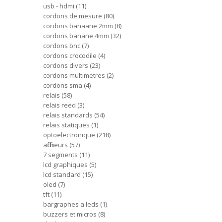
usb - hdmi
11
cordons de mesure
80
cordons banaane 2mm
8
cordons banane 4mm
32
cordons bnc
7
cordons crocodile
4
cordons divers
23
cordons multimetres
2
cordons sma
4
relais
58
relais reed
3
relais standards
54
relais statiques
1
optoelectronique
218
afficheurs
57
7 segments
11
lcd graphiques
5
lcd standard
15
oled
7
tft
11
bargraphes a leds
1
buzzers et micros
8