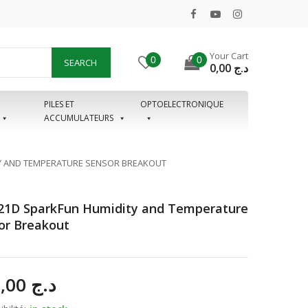
Your Cart
0
0
SEARCH
0,00
د.ج
PILES ET
OPTOELECTRONIQUE
ACCUMULATEURS
Y AND TEMPERATURE SENSOR BREAKOUT
1D SparkFun Humidity and Temperature
or Breakout
700,00
د.ج