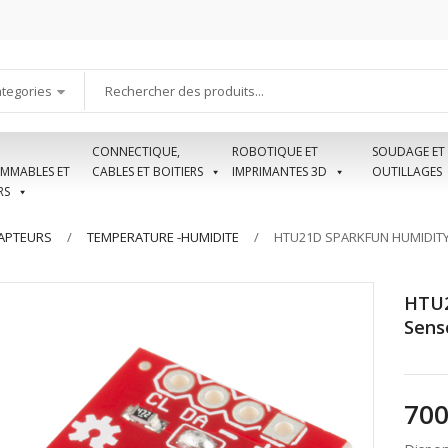
ategories
CONNECTIQUE,
ROBOTIQUE ET
SOUDAGE ET
MMABLES ET
CABLES ET BOITIERS
IMPRIMANTES 3D
OUTILLAGES
RS
APTEURS
TEMPERATURE -HUMIDITE
HTU21D SPARKFUN HUMIDIT
HTU2
Sens