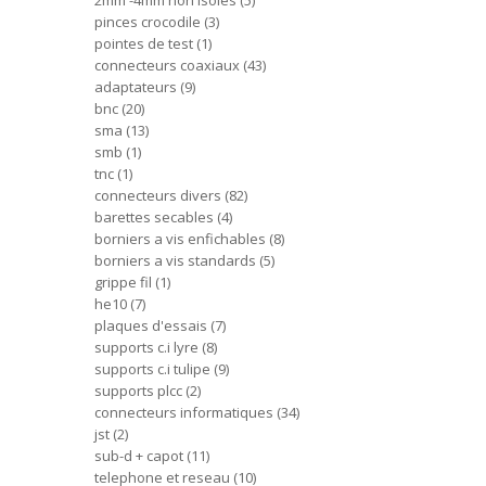
2mm -4mm non isoles
5
pinces crocodile
3
pointes de test
1
connecteurs coaxiaux
43
adaptateurs
9
bnc
20
sma
13
smb
1
tnc
1
connecteurs divers
82
barettes secables
4
borniers a vis enfichables
8
borniers a vis standards
5
grippe fil
1
he10
7
plaques d'essais
7
supports c.i lyre
8
supports c.i tulipe
9
supports plcc
2
connecteurs informatiques
34
jst
2
sub-d + capot
11
telephone et reseau
10