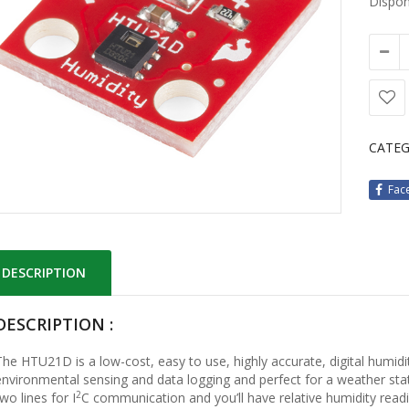
Disponi
CATEG
Fac
DESCRIPTION
DESCRIPTION :
The HTU21D is a low-cost, easy to use, highly accurate, digital humidi
environmental sensing and data logging and perfect for a weather stat
2
wo lines for I
C communication and you’ll have relative humidity read