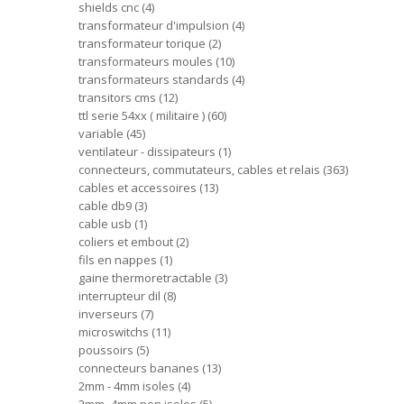
shields cnc
4
transformateur d'impulsion
4
transformateur torique
2
transformateurs moules
10
transformateurs standards
4
transitors cms
12
ttl serie 54xx ( militaire )
60
variable
45
ventilateur - dissipateurs
1
connecteurs, commutateurs, cables et relais
363
cables et accessoires
13
cable db9
3
cable usb
1
coliers et embout
2
fils en nappes
1
gaine thermoretractable
3
interrupteur dil
8
inverseurs
7
microswitchs
11
poussoirs
5
connecteurs bananes
13
2mm - 4mm isoles
4