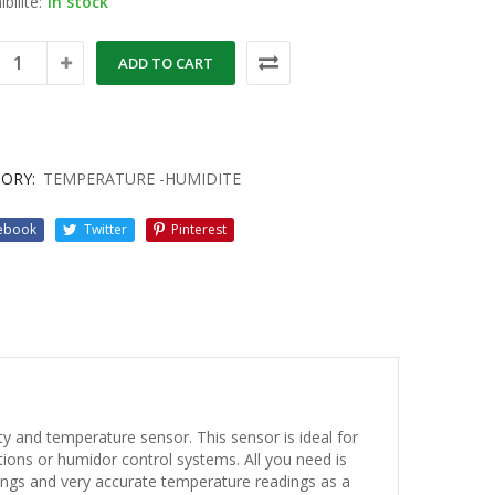
bilité:
in stock
ADD TO CART
ORY:
TEMPERATURE -HUMIDITE
ebook
Twitter
Pinterest
ty and temperature sensor. This sensor is ideal for
ions or humidor control systems. All you need is
ings and very accurate temperature readings as a