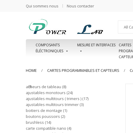
Qui sommes nous
Nous contacter
All C
COMPOSANTS
MESURE ET INTERFACES
CARTES
ÉLÉCTRONIQUES
PROGRA
CAPTEU
HOME
CARTES PROGRAMMABLES ET CAPTEURS
C
afficheurs de tableau
8
ajustables monotours
24
ajustables multitours ( trimers )
17
ajustables multitours trimmer
3
boitiers de montage
1
boutons poussoirs
2
brushless
14
carte compatible nano
4