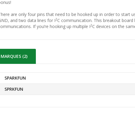
bonus!
There are only four pins that need to be hooked up in order to start us
2
GND, and two data lines for I
C communication. This breakout board has
2
communications. If you’re hooking up multiple I
C devices on the same
MARQUES (2)
SPARKFUN
SPRKFUN