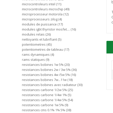
microcontroleurs intel
11
microcontroleurs microchip
49
microprocesseur motorola
12
microprocesseurs zilog
4
modules de puissance
17
modules igbt thyristor mosfet....
16
modules relais
26
nettoyants et lubrifiant
5
potentiometres
45
potentiometres de tableau
17
rams dynamiques
4
rams statiques
9
resistances bobines 1w 5%
20
resistances bobines 2w / 3w 5%
36
resistances bobines 4w /5w 5%
16
resistances bobines 7w...11w
18
resistances bobines avec radiateur
30
resistances carbone 1/2w 5%
25
resistances carbone 1/4w 1%
5
resistances carbone 1/4w 5%
54
resistances carbone 1w 5%
9
resistances cms 0.1% 1% 5%
38