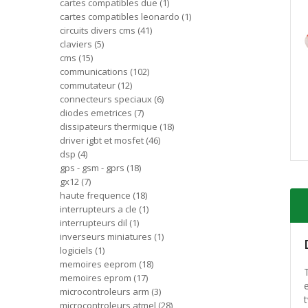
cartes compatibles due
1
cartes compatibles leonardo
1
circuits divers cms
41
claviers
5
cms
15
communications
102
commutateur
12
connecteurs speciaux
6
diodes emetrices
7
dissipateurs thermique
18
driver igbt et mosfet
46
dsp
4
gps - gsm - gprs
18
gx12
7
haute frequence
18
interrupteurs a cle
1
interrupteurs dil
1
inverseurs miniatures
1
logiciels
1
memoires eeprom
18
memoires eprom
17
microcontroleurs arm
3
t
microcontroleurs atmel
28