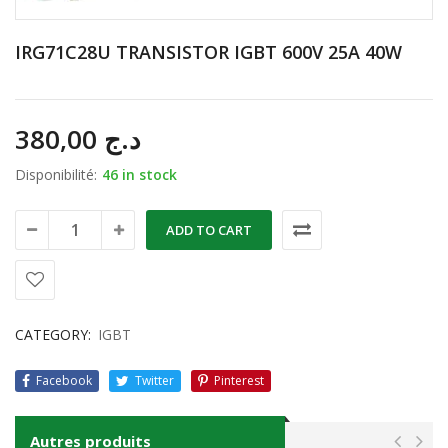
IRG71C28U TRANSISTOR IGBT 600V 25A 40W
380,00
د.ج
Disponibilité:
46 in stock
ADD TO CART
CATEGORY:
IGBT
Facebook
Twitter
Pinterest
Autres produits