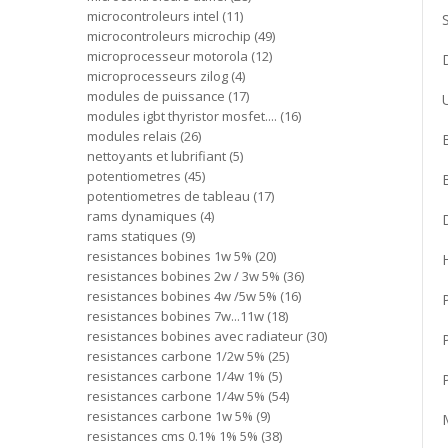
microcontroleurs intel
11
microcontroleurs microchip
49
microprocesseur motorola
12
microprocesseurs zilog
4
modules de puissance
17
modules igbt thyristor mosfet....
16
modules relais
26
nettoyants et lubrifiant
5
potentiometres
45
potentiometres de tableau
17
rams dynamiques
4
rams statiques
9
resistances bobines 1w 5%
20
resistances bobines 2w / 3w 5%
36
resistances bobines 4w /5w 5%
16
resistances bobines 7w...11w
18
resistances bobines avec radiateur
30
resistances carbone 1/2w 5%
25
resistances carbone 1/4w 1%
5
resistances carbone 1/4w 5%
54
resistances carbone 1w 5%
9
resistances cms 0.1% 1% 5%
38