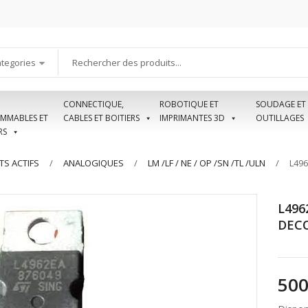
ategories
CONNECTIQUE,
ROBOTIQUE ET
SOUDAGE ET
MMABLES ET
CABLES ET BOITIERS
IMPRIMANTES 3D
OUTILLAGES
RS
S ACTIFS
ANALOGIQUES
LM /LF / NE / OP /SN /TL /ULN
L49
L496
DECO