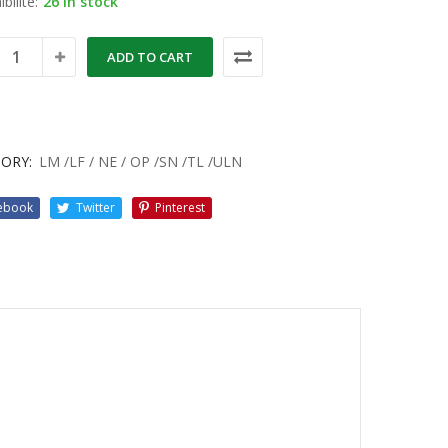
bilité:
26 in stock
ADD TO CART
ORY:
LM /LF / NE / OP /SN /TL /ULN
ebook
Twitter
Pinterest