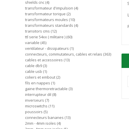
shields cnc
4
transformateur d'impulsion
4
transformateur torique
2
transformateurs moules
10
transformateurs standards
4
transitors cms
12
ttl serie 54xx ( militaire )
60
variable
45
ventilateur - dissipateurs
1
connecteurs, commutateurs, cables et relais
363
cables et accessoires
13
cable db9
3
cable usb
1
coliers et embout
2
fils en nappes
1
gaine thermoretractable
3
interrupteur dil
8
inverseurs
7
microswitchs
11
poussoirs
5
connecteurs bananes
13
2mm - 4mm isoles
4