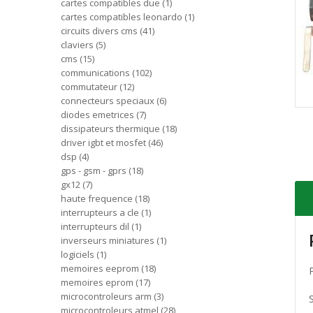
cartes compatibles due
1
cartes compatibles leonardo
1
circuits divers cms
41
claviers
5
cms
15
communications
102
commutateur
12
connecteurs speciaux
6
diodes emetrices
7
dissipateurs thermique
18
driver igbt et mosfet
46
dsp
4
gps - gsm - gprs
18
gx12
7
haute frequence
18
interrupteurs a cle
1
interrupteurs dil
1
inverseurs miniatures
1
logiciels
1
memoires eeprom
18
memoires eprom
17
microcontroleurs arm
3
microcontroleurs atmel
28