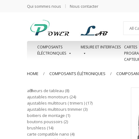
Qui sommes nous
Nous contacter
All C
COMPOSANTS
MESURE ET INTERFACES
CARTES
ÉLÉCTRONIQUES
PROGRA
CAPTEU
HOME
COMPOSANTS ÉLÉTRONIQUES
COMPOSANT
afficheurs de tableau
8
ajustables monotours
24
ajustables multitours ( trimers )
17
ajustables multitours trimmer
3
boitiers de montage
1
boutons poussoirs
2
brushless
14
carte compatible nano
4