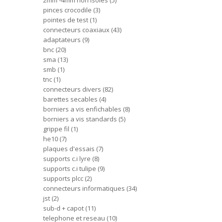
2mm -4mm non isoles
5
pinces crocodile
3
pointes de test
1
connecteurs coaxiaux
43
adaptateurs
9
bnc
20
sma
13
smb
1
tnc
1
connecteurs divers
82
barettes secables
4
borniers a vis enfichables
8
borniers a vis standards
5
grippe fil
1
he10
7
plaques d'essais
7
supports c.i lyre
8
supports c.i tulipe
9
supports plcc
2
connecteurs informatiques
34
jst
2
sub-d + capot
11
telephone et reseau
10