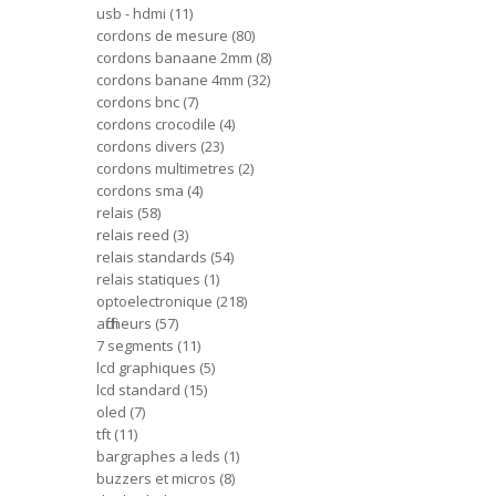
usb - hdmi
11
cordons de mesure
80
cordons banaane 2mm
8
cordons banane 4mm
32
cordons bnc
7
cordons crocodile
4
cordons divers
23
cordons multimetres
2
cordons sma
4
relais
58
relais reed
3
relais standards
54
relais statiques
1
optoelectronique
218
afficheurs
57
7 segments
11
lcd graphiques
5
lcd standard
15
oled
7
tft
11
bargraphes a leds
1
buzzers et micros
8