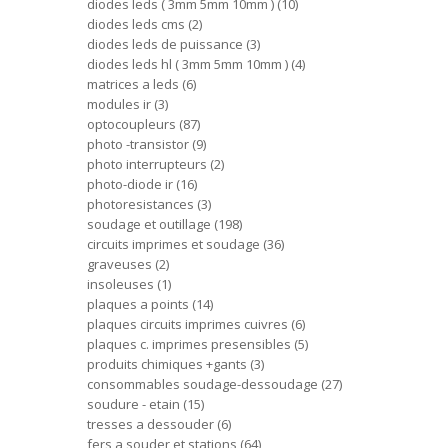
diodes leds ( 3mm 5mm 10mm )
10
diodes leds cms
2
diodes leds de puissance
3
diodes leds hl ( 3mm 5mm 10mm )
4
matrices a leds
6
modules ir
3
optocoupleurs
87
photo -transistor
9
photo interrupteurs
2
photo-diode ir
16
photoresistances
3
soudage et outillage
198
circuits imprimes et soudage
36
graveuses
2
insoleuses
1
plaques a points
14
plaques circuits imprimes cuivres
6
plaques c. imprimes presensibles
5
produits chimiques +gants
3
consommables soudage-dessoudage
27
soudure - etain
15
tresses a dessouder
6
fers a souder et stations
64